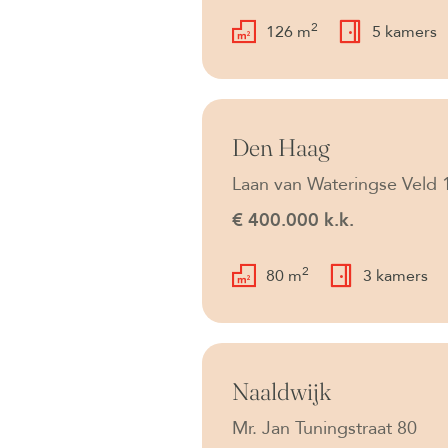
2
126 m
5 kamers
Beschikbaar
Den Haag
Laan van Wateringse Veld 
€ 400.000 k.k.
2
80 m
3 kamers
Beschikbaar
Naaldwijk
Mr. Jan Tuningstraat 80