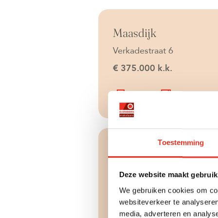
Onder bod
Maasdijk
Verkadestraat 6
€ 375.000 k.k.
2
96 m
5 kamers
Toestemming
Beschikbaar
Den Haag
Abdis Evastraat 33
Deze website maakt gebruik
€ 900.000 k.k.
We gebruiken cookies om cont
websiteverkeer te analyseren
2
194 m
6 kamers
media, adverteren en analys