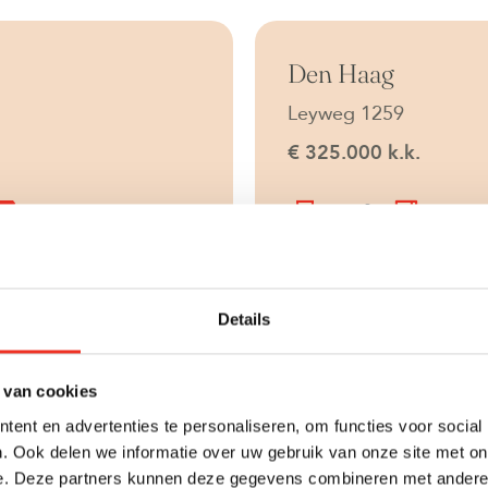
Onder bod
Den Haag
Leyweg 1259
€ 325.000 k.k.
2
D
53 m
2 kame
Details
Beschikbaar
Den Haag
Newtonstraat 431
 van cookies
€ 465.000 k.k.
ent en advertenties te personaliseren, om functies voor social
. Ook delen we informatie over uw gebruik van onze site met on
2
A
104 m
5 kam
e. Deze partners kunnen deze gegevens combineren met andere i