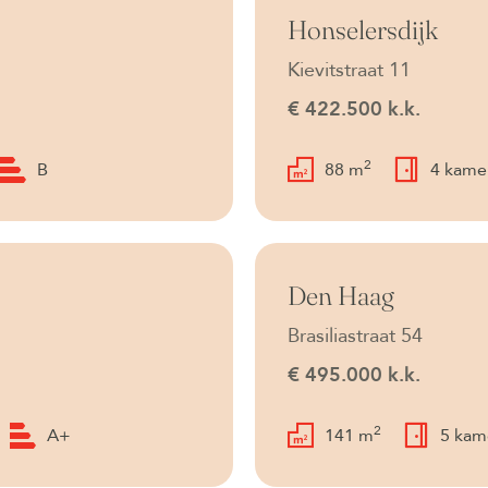
Onder bod
Honselersdijk
Kievitstraat 11
€ 422.500 k.k.
2
B
88 m
4 kame
Onder bod
Den Haag
Brasiliastraat 54
€ 495.000 k.k.
2
A+
141 m
5 kam