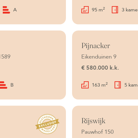
2
A
95 m
3 kame
Beschikbaar
Pijnacker
1589
Eikenduinen 9
€ 580.000 k.k.
2
B
163 m
5 kam
Beschikbaar
Rijswijk
Pauwhof 150