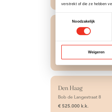
verstrekt of die ze hebben v
Toestemmingsselectie
Noodzakelijk
Verkocht onder voorbehou
Rijswijk
Acacialaan 9
€ 325.000 k.k.
Weigeren
2
64 m
4 kamers
Verkocht onder voorbehou
Den Haag
Bob de Langestraat 8
€ 525.000 k.k.