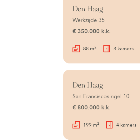
Onder bod
Den Haag
Werkzijde 35
€ 350.000 k.k.
2
88 m
3 kamers
Beschikbaar
Den Haag
San Franciscosingel 10
€ 800.000 k.k.
2
199 m
4 kamers