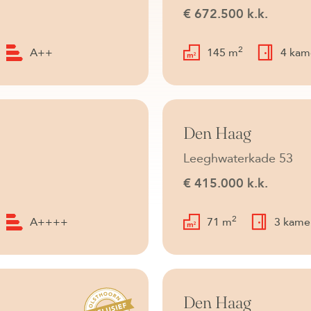
€ 672.500 k.k.
2
A++
145 m
4 kam
Beschikbaar
Den Haag
Leeghwaterkade 53
€ 415.000 k.k.
2
A++++
71 m
3 kame
Beschikbaar
Den Haag