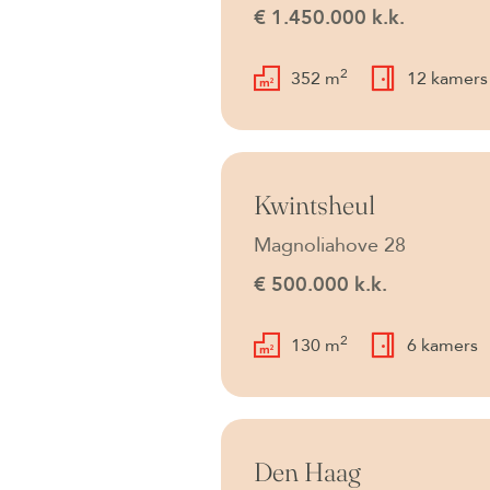
€ 1.450.000 k.k.
2
352 m
12 kamers
Beschikbaar
Kwintsheul
Magnoliahove 28
€ 500.000 k.k.
2
130 m
6 kamers
Beschikbaar
Den Haag