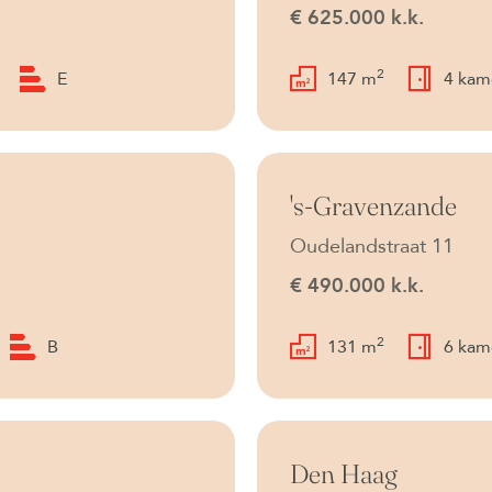
€ 625.000 k.k.
2
E
147 m
4 kam
Beschikbaar
's-Gravenzande
Oudelandstraat 11
€ 490.000 k.k.
2
B
131 m
6 kam
Verkocht onder voorb
Den Haag