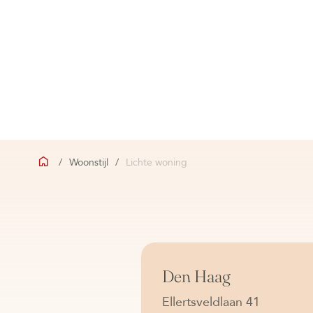
/
Woonstijl
/
Lichte woning
Beschikbaar
Den Haag
Ellertsveldlaan 41