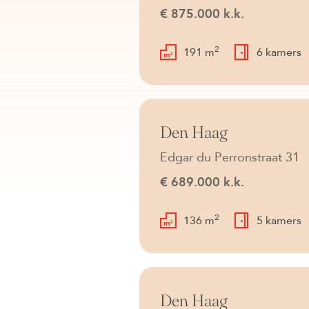
€ 875.000 k.k.
2
191 m
6 kamers
Beschikbaar
Den Haag
Edgar du Perronstraat 31
€ 689.000 k.k.
2
136 m
5 kamers
Beschikbaar
Den Haag