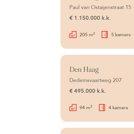
Paul van Ostaijenstraat 15
€ 1.150.000 k.k.
2
205 m
5 kamers
Beschikbaar
Den Haag
Dedemsvaartweg 207
€ 495.000 k.k.
2
94 m
4 kamers