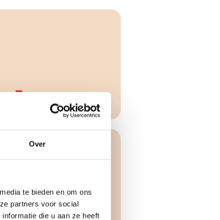
rs
A++
Over
 media te bieden en om ons
ze partners voor social
ers
C
nformatie die u aan ze heeft