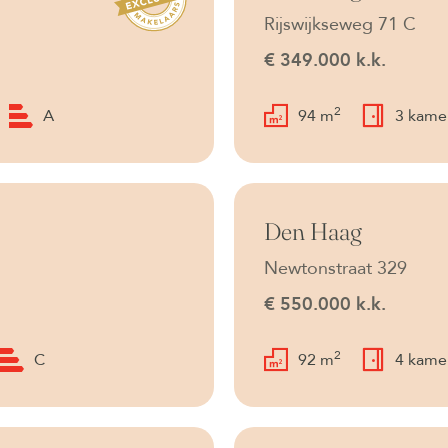
Rijswijkseweg 71 C
€ 349.000 k.k.
2
A
94 m
3 kame
Verkocht onder voorb
Den Haag
Newtonstraat 329
€ 550.000 k.k.
2
C
92 m
4 kame