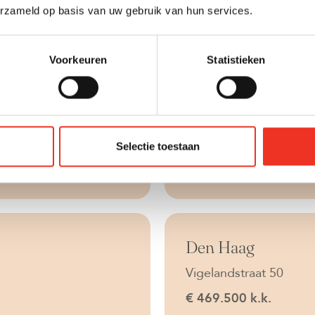
erzameld op basis van uw gebruik van hun services.
Voorkeuren
Statistieken
d
Onder bod
's-Gravenzande
Naaldwijkseweg 177
€ 350.000 k.k.
Selectie toestaan
2
C
75 m
4 kame
d
Verkocht
Den Haag
Vigelandstraat 50
€ 469.500 k.k.