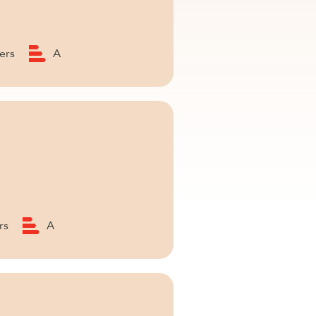
ers
A
rs
A