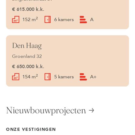
€ 615.000 k.k.
2
152 m
6 kamers
A
Den Haag
Verkocht
Groenland 32
€ 650.000 k.k.
2
154 m
5 kamers
A+
Nieuwbouwprojecten
ONZE VESTIGINGEN