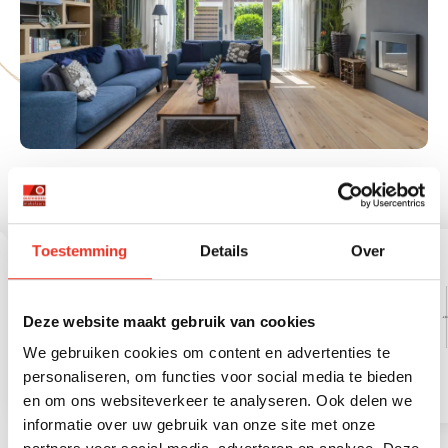
Perceelnummer
2966
Ligging
Aantal slaapkamers
C.v.-ketel type
Huidig gebruik
Aan rustige weg, in
4
Gas
Woonruimte
Perceeloppervlakte
woonwijk
157
Aantal badkamers
Energie einddatum
Huidige bestemming
1
2029-09-29
Woonruimte
Badkamervoorzieningen
Ligbad, dubbele wastafel,
wastafelmeubel,
inloopdouche
PLATTEGRONDEN
Aantal woonlagen
3 woonlagen
Toestemming
Details
Over
2
Externe bergruimte
11 m
Deze website maakt gebruik van cookies
We gebruiken cookies om content en advertenties te
personaliseren, om functies voor social media te bieden
en om ons websiteverkeer te analyseren. Ook delen we
informatie over uw gebruik van onze site met onze