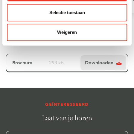
Selectie toestaan
Weigeren
Downloads
Brochure
293 kb
Downloaden
GEÏNTERESSEERD
Laat van je horen
Voornaam