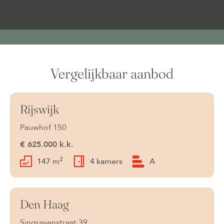
Vergelijkbaar aanbod
Rijswijk
Beschikbaar
Pauwhof 150
€ 625.000 k.k.
2
147 m
4 kamers
A
Den Haag
Beschikbaar
Singravenstraat 39