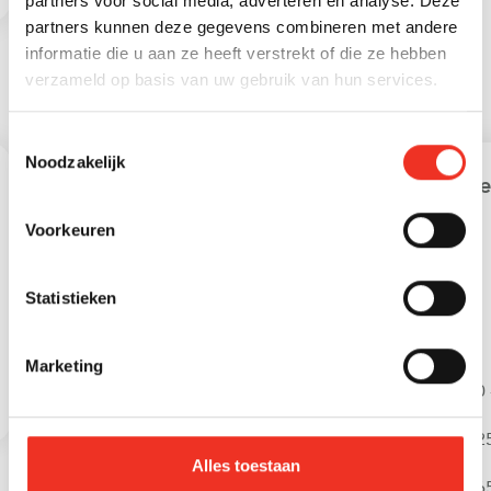
partners voor social media, adverteren en analyse. Deze
partners kunnen deze gegevens combineren met andere
informatie die u aan ze heeft verstrekt of die ze hebben
verzameld op basis van uw gebruik van hun services.
STATISTIEKEN
Toestemmingsselectie
Noodzakelijk
Leeftijd in gemeente
Lee
Voorkeuren
Statistieken
Marketing
0 - 15 jaar
15 - 25 jaar
0 
25 - 45 jaar
45 - 65 jaar
25
Alles toestaan
65+ jaar
6