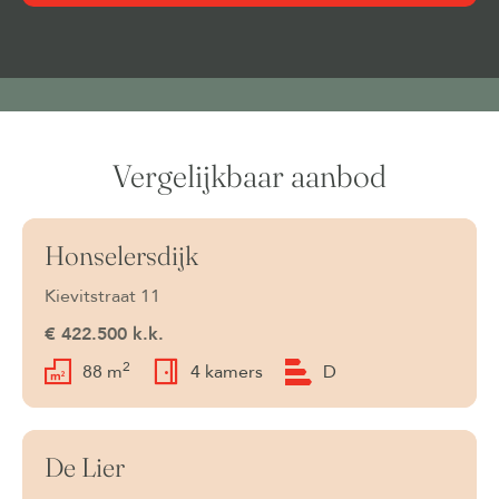
Vergelijkbaar aanbod
Honselersdijk
Onder bod
Kievitstraat 11
€ 422.500 k.k.
2
88 m
4 kamers
D
De Lier
Beschikbaar