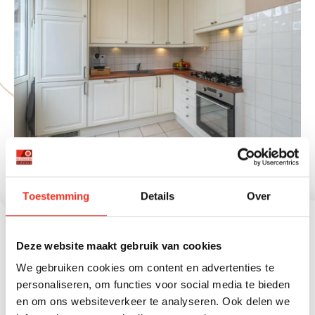
Voorzieningen
Voorzien van elektra
Soort bouw
Aantal kamers
Warm water
Permanente bewoning
Kwaliteit tuin
Perceelnummer
Woonhuis
4
Cv ketel
Ja
Verzorgd
5977
Ligging
Aantal slaapkamers
C.v.-ketel type
Huidig gebruik
Perceeloppervlakte
Aan rustige weg, in
3
Gas
Woonruimte
120
woonwijk
Aantal badkamers
C.v.-ketel bouwjaar
Huidige bestemming
1
2001
Woonruimte
Badkamervoorzieningen
Energie einddatum
Wastafelmeubel,
2036-01-22
inloopdouche
PLATTEGRONDEN
Aantal woonlagen
3 woonlagen
Toestemming
Details
Over
2
Externe bergruimte
12 m
Deze website maakt gebruik van cookies
2
Overige inpandige
3 m
We gebruiken cookies om content en advertenties te
ruimte
personaliseren, om functies voor social media te bieden
en om ons websiteverkeer te analyseren. Ook delen we