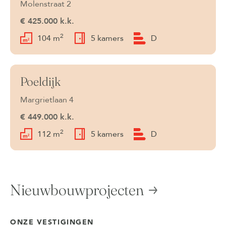
Molenstraat 2
€ 425.000 k.k.
2
104 m
5 kamers
D
Poeldijk
Onder bod
Margrietlaan 4
€ 449.000 k.k.
2
112 m
5 kamers
D
Nieuwbouwprojecten
ONZE VESTIGINGEN