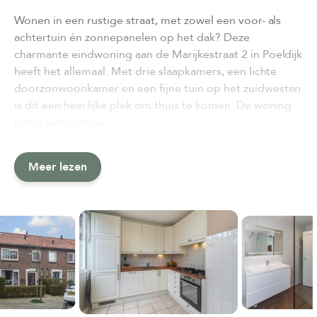
Wonen in een rustige straat, met zowel een voor- als
achtertuin én zonnepanelen op het dak? Deze
charmante eindwoning aan de Marijkestraat 2 in Poeldijk
heeft het allemaal. Met drie slaapkamers, een lichte
doorzonwoonkamer en een fijne tuin op het zuidwesten
is dit een heerlijke plek om thuis te komen. De woning
ligt in een rustige…
Meer lezen