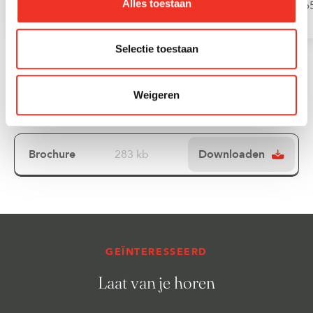
Alles toestaan
65+ jaar
6
Selectie toestaan
Downloads
Weigeren
Brochure
283 kb
Downloaden
GEÏNTERESSEERD
Laat van je horen