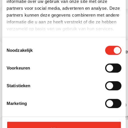
informatie over uw gebruik van onze site met onze
partners voor social media, adverteren en analyse. Deze
partners kunnen deze gegevens combineren met andere
informatie die u aan ze heeft verstrekt of die ze hebben
verzameld op basis van uw gebruik van hun services.
STATISTIEKEN
Toestemmingsselectie
Noodzakelijk
Leeftijd in gemeente
Lee
Voorkeuren
Statistieken
Marketing
0 - 15 jaar
15 - 25 jaar
0 
25 - 45 jaar
45 - 65 jaar
25