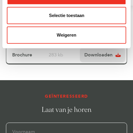
Selectie toestaan
Downloads
Weigeren
Brochure
283 kb
Downloaden
GEÏNTERESSEERD
Laat van je horen
Voornaam