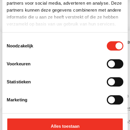
partners voor social media, adverteren en analyse. Deze
partners kunnen deze gegevens combineren met andere
informatie die u aan ze heeft verstrekt of die ze hebben
STATISTIEKEN
verzameld op basis van uw gebruik van hun services.
Toestemmingsselectie
Leeftijd in gemeente
Lee
Noodzakelijk
Voorkeuren
Statistieken
0 - 15 jaar
15 - 25 jaar
0 
Marketing
25 - 45 jaar
45 - 65 jaar
25
65+ jaar
6
Alles toestaan