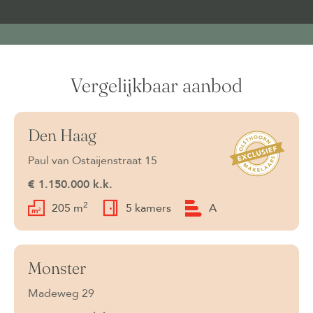
Vergelijkbaar aanbod
Den Haag
Beschikbaar
Paul van Ostaijenstraat 15
€ 1.150.000 k.k.
2
205 m
5 kamers
A
Monster
Beschikbaar
Madeweg 29