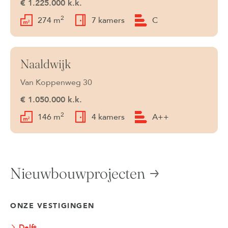
€ 1.225.000 k.k.
2
274 m
7 kamers
C
Naaldwijk
Verkocht
Van Koppenweg 30
€ 1.050.000 k.k.
2
146 m
4 kamers
A++
Nieuwbouwprojecten
ONZE VESTIGINGEN
Delft