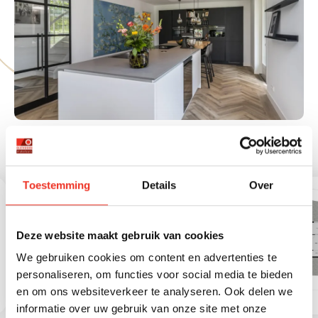
Verwarming
Cv ketel, vloerverwarming
Soort bouw
Aantal kamers
Permanente bewoning
Perceelnummer
Woonhuis
6
Ja
6784
gedeeltelijk,
warmtepomp, gashaard
Ligging
Aantal slaapkamers
Huidig gebruik
Perceeloppervlakte
Aan water, vrij uitzicht,
4
Woonruimte
1245
beschutte ligging
Warm water
Cv ketel, elektrische boiler
Aantal badkamers
Huidige bestemming
1
Woonruimte
eigendom
Badkamervoorzieningen
Dubbele wastafel,
C.v.-ketel type
Gas
inloopdouche,
vloerverwarming
PLATTEGRONDEN
C.v.-ketel bouwjaar
2013
Aantal woonlagen
3 woonlagen
Toestemming
Details
Over
Energie einddatum
2036-05-19
2
Externe bergruimte
19 m
Deze website maakt gebruik van cookies
2
Overige inpandige
46 m
We gebruiken cookies om content en advertenties te
ruimte
personaliseren, om functies voor social media te bieden
en om ons websiteverkeer te analyseren. Ook delen we
informatie over uw gebruik van onze site met onze