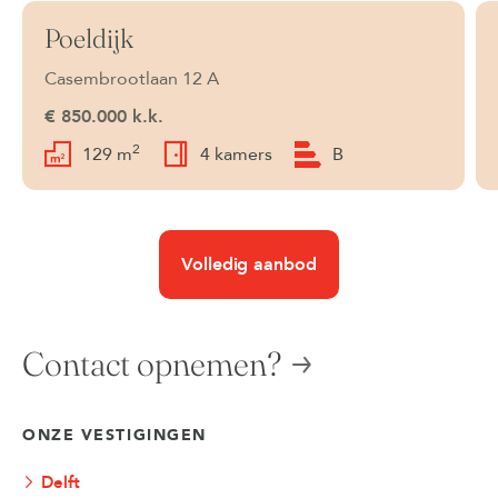
Poeldijk
Beschikbaar
Casembrootlaan 12 A
€ 850.000 k.k.
2
129 m
4 kamers
B
Volledig aanbod
Contact opnemen?
ONZE VESTIGINGEN
Delft