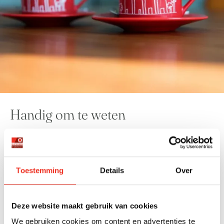
Handig om te weten
LOCATIE
Je vindt Olsthoorn Makelaars midden in het centrum
van Naaldwijk, tegenover de hoofdingang van
Toestemming
Details
Over
winkelcentrum De Tuinen. Aan de
Patijnenburg 16
, in
het hart van het Westland.
Deze website maakt gebruik van cookies
PARKEREN
We gebruiken cookies om content en advertenties te