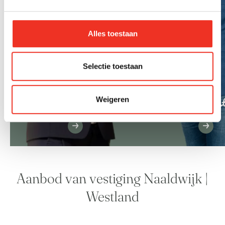
Alles toestaan
Selectie toestaan
Judith Been – Olsthoorn
Gert-Jan Ols
Weigeren
Aanbod van vestiging Naaldwijk |
Westland