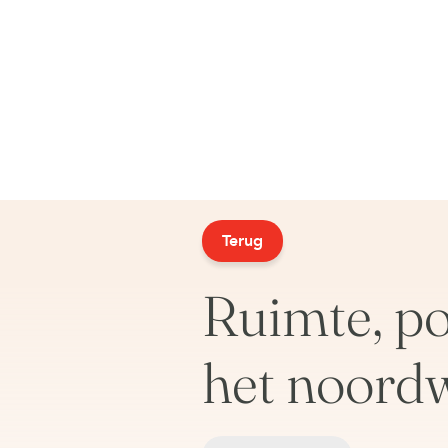
Terug
Ruimte, po
het noord