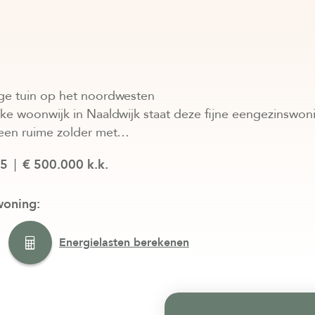
ge tuin op het noordwesten
ijke woonwijk in Naaldwijk staat deze fijne eengezinswo
 een ruime zolder met…
25
€ 500.000 k.k.
woning:
Energielasten berekenen