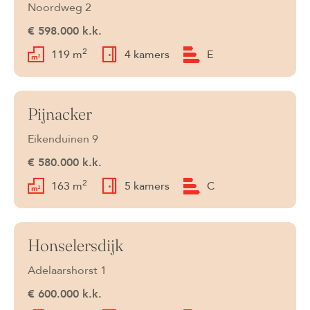
Noordweg 2
€ 598.000 k.k.
2
119 m
4 kamers
E
Pijnacker
Beschikbaar
Eikenduinen 9
€ 580.000 k.k.
2
163 m
5 kamers
C
Honselersdijk
Beschikbaar
Adelaarshorst 1
€ 600.000 k.k.