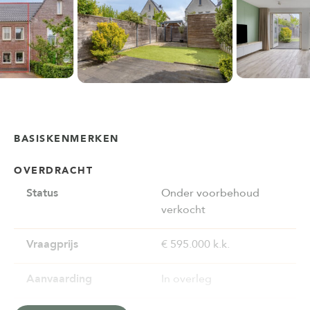
BASISKENMERKEN
OVERDRACHT
Status
Onder voorbehoud
verkocht
Vraagprijs
€ 595.000 k.k.
Aanvaarding
In overleg