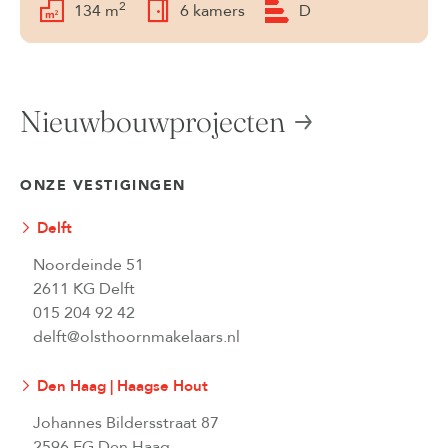
2
134 m
6 kamers
D
Nieuwbouwprojecten
ONZE VESTIGINGEN
Delft
Noordeinde 51
2611 KG Delft
015 204 92 42
delft@olsthoornmakelaars.nl
Den Haag | Haagse Hout
Johannes Bildersstraat 87
2596 EG Den Haag