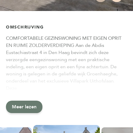
OMSCHRIJVING
COMFORTABELE GEZINSWONING MET EIGEN OPRIT
EN RUIME ZOLDERVERDIEPING Aan de Abdis
Eustachiastraat 4 in Den Haag bevindt zich deze
verzorgde eengezinswoning met een praktische
indeling, een eigen oprit en een fijne achtertuin. De
woning is gelegen in de geliefde wijk Groenhaeghe,
onderdeel van het exclusieve Villapark Uithofslaan.
Deze…
Meer lezen