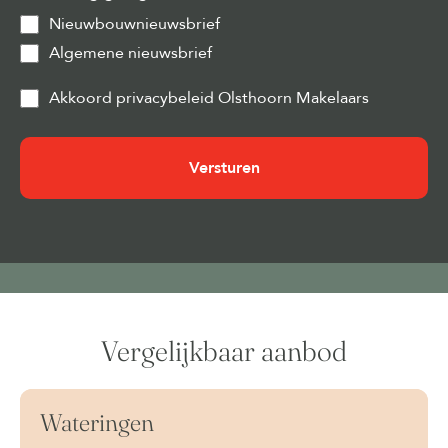
Nieuwbouwnieuwsbrief
Algemene nieuwsbrief
Privacy
Akkoord privacybeleid Olsthoorn Makelaars
&
Cookies
(Vereist)
Vergelijkbaar aanbod
Wateringen
Beschikbaar