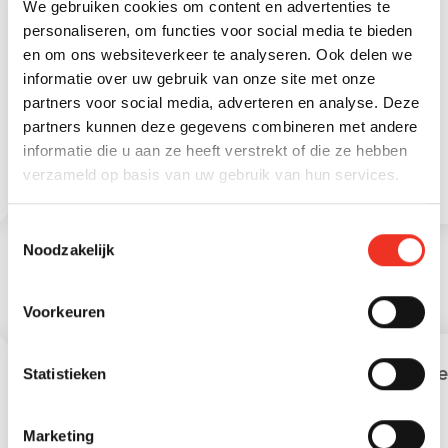
We gebruiken cookies om content en advertenties te
Aantal woonlagen
3 woonlagen
personaliseren, om functies voor social media te bieden
en om ons websiteverkeer te analyseren. Ook delen we
2
Externe bergruimte
7 m
informatie over uw gebruik van onze site met onze
partners voor social media, adverteren en analyse. Deze
partners kunnen deze gegevens combineren met andere
informatie die u aan ze heeft verstrekt of die ze hebben
verzameld op basis van uw gebruik van hun services.
Toestemmingsselectie
Noodzakelijk
STATISTIEKEN
Voorkeuren
Leeftijd in gemeente
Lee
Statistieken
Marketing