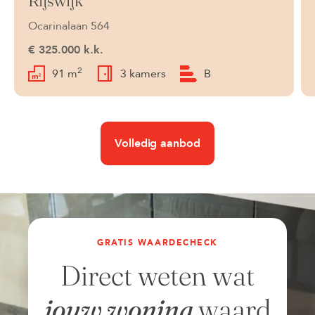
Rijswijk
Beschikbaar
Ocarinalaan 564
€ 325.000 k.k.
2
91 m
3 kamers
B
Volledig aanbod
GRATIS WAARDECHECK
Direct weten wat
jouw woning
waard