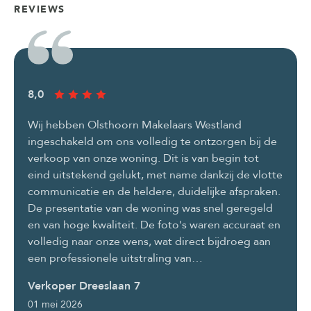
REVIEWS
8,0
10,0
Wij hebben Olsthoorn Makelaars Westland
Ik zo
ingeschakeld om ons volledig te ontzorgen bij de
vrien
verkoop van onze woning. Dit is van begin tot
begel
eind uitstekend gelukt, met name dankzij de vlotte
verko
communicatie en de heldere, duidelijke afspraken.
geen
De presentatie van de woning was snel geregeld
heel 
en van hoge kwaliteit. De foto's waren accuraat en
ons.
volledig naar onze wens, wat direct bijdroeg aan
Verk
een professionele uitstraling van…
29 apr
Verkoper Dreeslaan 7
01 mei 2026