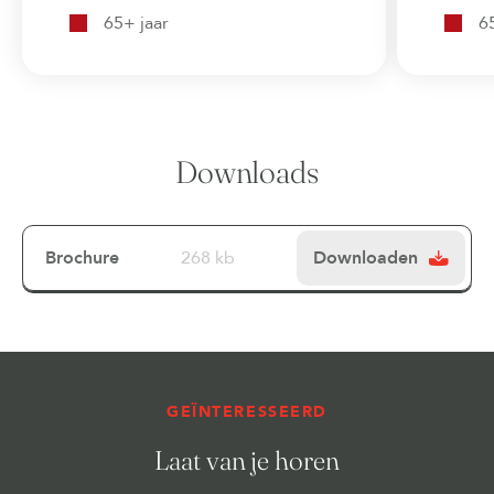
65+ jaar
6
Downloads
Brochure
268 kb
Downloaden
GEÏNTERESSEERD
Laat van je horen