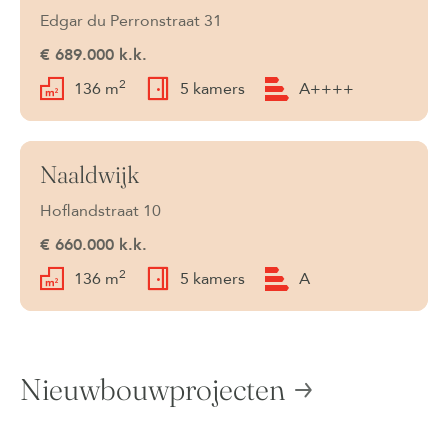
Edgar du Perronstraat 31
€ 689.000 k.k.
2
136 m
5 kamers
A++++
Naaldwijk
Beschikbaar
Hoflandstraat 10
€ 660.000 k.k.
2
136 m
5 kamers
A
Nieuwbouwprojecten