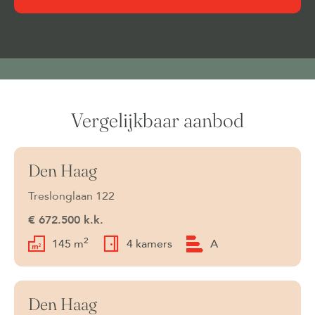
Vergelijkbaar aanbod
Den Haag
Beschikbaar
Treslonglaan 122
€ 672.500 k.k.
2
145 m
4 kamers
A
Den Haag
Beschikbaar