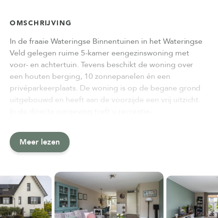
OMSCHRIJVING
In de fraaie Wateringse Binnentuinen in het Wateringse
Veld gelegen ruime 5-kamer eengezinswoning met
voor- en achtertuin. Tevens beschikt de woning over
een houten berging, 10 zonnepanelen én een
privéparkeerplaats. De woning is op de begane grond
uitgebouwd en heeft aan de voorzijde een vrij uitzicht.
In de directe omgeving treft u recreatie-…
Meer lezen