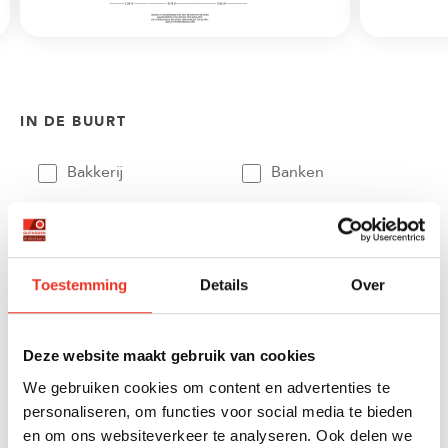
IN DE BUURT
Bakkerij
Banken
Busstations
Café
Stadhuis
Luchthaven
Toestemming
Details
Over
Metrostation
Musea
Parken
Parkeerplaats
Deze website maakt gebruik van cookies
Restaurant
Scholen
We gebruiken cookies om content en advertenties te
Sportschool
Winkels
personaliseren, om functies voor social media te bieden
en om ons websiteverkeer te analyseren. Ook delen we
Tankstations
Taxistandplaats