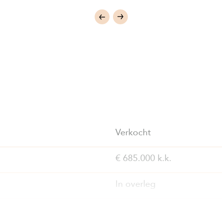
Verkocht
€ 685.000 k.k.
In overleg