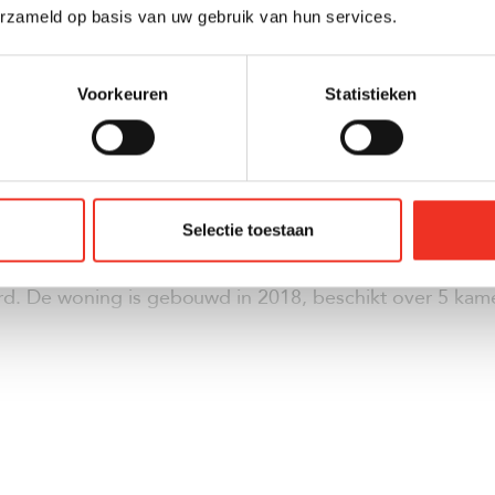
erzameld op basis van uw gebruik van hun services.
Voorkeuren
Statistieken
Selectie toestaan
, energiezuinige woning met veel leefruimte, een eigen 
 Dan is deze uitstekend onderhouden eengezinswoning 
rd. De woning is gebouwd in 2018, beschikt over 5 kam