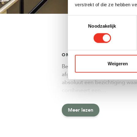
verstrekt of die ze hebben v
Toestemmingsselectie
Noodzakelijk
OMSCHRIJVING
Weigeren
Ben je op zoek naar een jonge
afgewerkte zolderverdieping?
absoluut een bezichtiging waa
combineert een…
Meer lezen