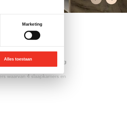
Marketing
Alles toestaan
parkeerplaats en een volledig
aan de Rijsenburgerweg 23
ers waarvan 4 slaapkamers en