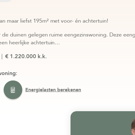
n maar liefst 195m² met voor- én achtertuin!
er de duinen gelegen ruime eengezinswoning. Deze een
en heerlijke achtertuin…
€ 1.220.000 k.k.
woning:
Energielasten berekenen