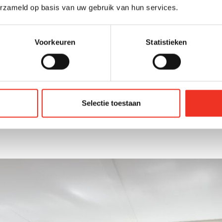
erzameld op basis van uw gebruik van hun services.
 maar liefst 195m² met voor- én achtertuin! Op unieke 
nswoning. Deze eengezinswoning beschikt over 3 slaa
Voorkeuren
Statistieken
oderne vijverpartij. Parkeren is geen probleem, u heeft
Selectie toestaan