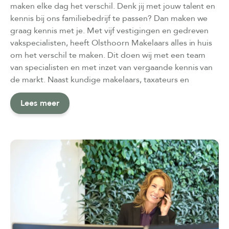
maken elke dag het verschil. Denk jij met jouw talent en
kennis bij ons familiebedrijf te passen? Dan maken we
graag kennis met je. Met vijf vestigingen en gedreven
vakspecialisten, heeft Olsthoorn Makelaars alles in huis
om het verschil te maken. Dit doen wij met een team
van specialisten en met inzet van vergaande kennis van
de markt. Naast kundige makelaars, taxateurs en
nieuwbouwspecialisten hebben wij ook een eigen
Lees meer
styliste en fotografe in dienst. Bovendien zorgen wij
met onze enthousiaste marketing- en
communicatieafdeling voor een krachtige
presentatiemix. Als familiebedrijf staat het bij ons altijd
voorop om met een persoonlijke aanpak te werk te
gaan.
Wat betekent dat?
Altijd gaan voor het beste resultaat