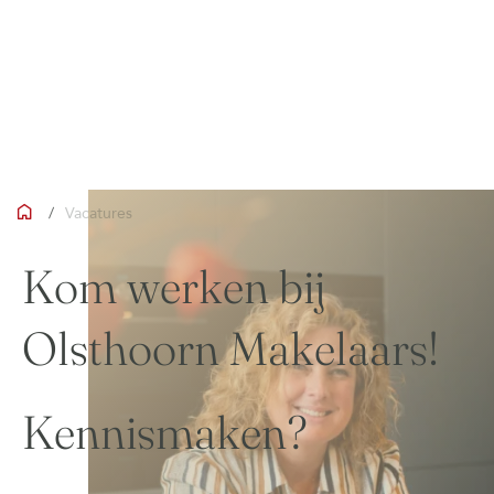
/
Vacatures
Kom werken bij
Olsthoorn Makelaars!
Kennismaken?