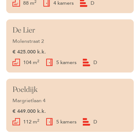
2
88 m
4 kamers
D
De Lier
Beschikbaar
Molenstraat 2
€ 425.000 k.k.
2
104 m
5 kamers
D
Poeldijk
Onder bod
Margrietlaan 4
€ 449.000 k.k.
2
112 m
5 kamers
D