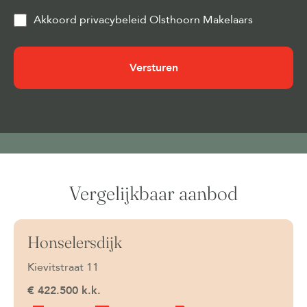
Privacy
Akkoord privacybeleid Olsthoorn Makelaars
&
Cookies
(Vereist)
Vergelijkbaar aanbod
Honselersdijk
Onder bod
Kievitstraat 11
€ 422.500 k.k.