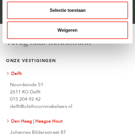
bekend staat om zijn vakkundigheid, maar daarnaast
Selectie toestaan
ook vanwege de fijne omgang met mensen. Daarbij is
plezier uit mijn werk halen dus een belangrijk aspect
om dit te realiseren.
Weigeren
Terug naar kennisbank
ONZE VESTIGINGEN
Delft
Noordeinde 51
2611 KG Delft
015 204 92 42
delft@olsthoornmakelaars.nl
Den Haag | Haagse Hout
Johannes Bildersstraat 87