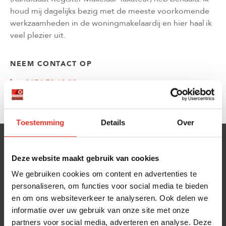
houd mij dagelijks bezig met de meeste voorkomende
werkzaamheden in de woningmakelaardij en hier haal ik
veel plezier uit.
NEEM CONTACT OP
0174 70 60 20
kevin@olsthoornmakelaars.nl
Toestemming
Details
Over
Deze website maakt gebruik van cookies
VRAGEN AAN KEVIN DEKKERS
We gebruiken cookies om content en advertenties te
Wat is jouw favoriete plek in
1.
personaliseren, om functies voor social media te bieden
en om ons websiteverkeer te analyseren. Ook delen we
Den Haag, Rijswijk of
informatie over uw gebruik van onze site met onze
Westland?
partners voor social media, adverteren en analyse. Deze