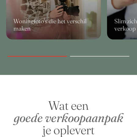
Woningfoto’s die het verschil
Slim zich
maken
verkoop
Wat een
goede verkoopaanpak
je oplevert