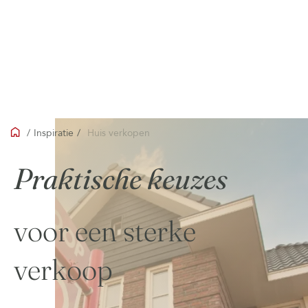
/
Inspiratie
/
Huis verkopen
Praktische keuzes
voor een sterke
verkoop