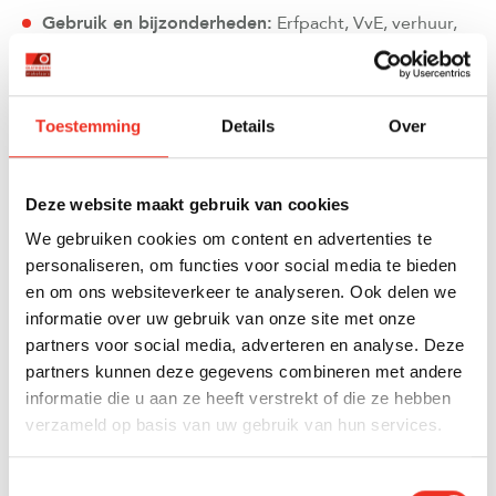
Gebruik en bijzonderheden:
Erfpacht, VvE, verhuur,
zakelijke bestemming
WAAR MOET JE ALS VERKOPER EXTRA OP
Toestemming
Details
Over
LETTEN?
Deze website maakt gebruik van cookies
WEES VOLLEDIG EN EERLIJK
We gebruiken cookies om content en advertenties te
Twijfel je of iets vermeld moet worden? Dan is het
personaliseren, om functies voor social media te bieden
meestal verstandig om het wel te vermelden. Ook
en om ons websiteverkeer te analyseren. Ook delen we
eerdere problemen die zijn verholpen, zoals een oude
informatie over uw gebruik van onze site met onze
lekkage, kunnen relevant zijn voor de koper.
partners voor social media, adverteren en analyse. Deze
partners kunnen deze gegevens combineren met andere
“ONBEKEND” INVULLEN MAG, MAAR NIET
informatie die u aan ze heeft verstrekt of die ze hebben
verzameld op basis van uw gebruik van hun services.
ZOMAAR
Bij sommige vragen kun je “onbekend” invullen,
Toestemmingsselectie