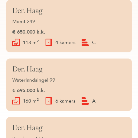
Den Haag
Beschikbaar
Mient 249
€ 650.000 k.k.
2
113 m
4 kamers
C
Den Haag
Beschikbaar
Waterlandsingel 99
€ 695.000 k.k.
2
160 m
6 kamers
A
Den Haag
Beschikbaar