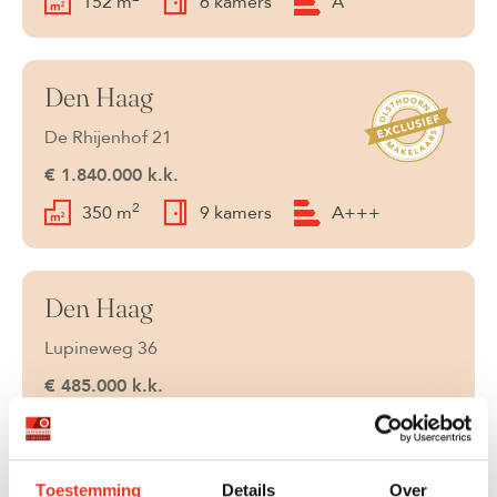
152 m
6 kamers
A
Den Haag
Beschikbaar
De Rhijenhof 21
€ 1.840.000 k.k.
2
350 m
9 kamers
A+++
Den Haag
Beschikbaar
Lupineweg 36
€ 485.000 k.k.
2
114 m
4 kamers
C
Toestemming
Details
Over