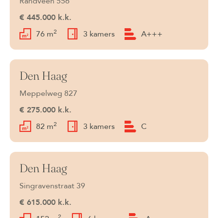
Randveen 556
€ 445.000 k.k.
2
76 m
3 kamers
A+++
Den Haag
Beschikbaar
Meppelweg 827
€ 275.000 k.k.
2
82 m
3 kamers
C
Den Haag
Beschikbaar
Singravenstraat 39
€ 615.000 k.k.
2