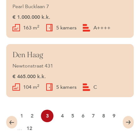
Pearl Bucklaan 7
€ 1.000.000 k.k.
2
163 m
5 kamers
A++++
Den Haag
Beschikbaar
Newtonstraat 431
€ 465.000 k.k.
2
104 m
5 kamers
C
1
2
3
4
5
6
7
8
9
…
12