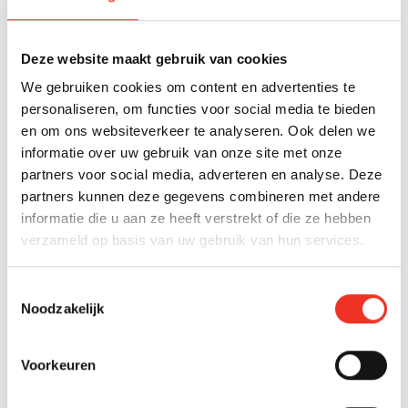
Den Haag
Beschikbaar
Abrikozenstraat 92
Deze website maakt gebruik van cookies
€ 389.000 k.k.
We gebruiken cookies om content en advertenties te
2
personaliseren, om functies voor social media te bieden
88 m
4 kamers
D
en om ons websiteverkeer te analyseren. Ook delen we
informatie over uw gebruik van onze site met onze
partners voor social media, adverteren en analyse. Deze
partners kunnen deze gegevens combineren met andere
ZOEKOPDRACHT
informatie die u aan ze heeft verstrekt of die ze hebben
Niet gevonden wat je zoekt?
verzameld op basis van uw gebruik van hun services.
Laat ons je helpen en maak een gratis
Toestemmingsselectie
zoekopdracht aan!
Noodzakelijk
Gratis zoekopdracht
Voorkeuren