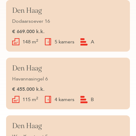
Den Haag
Verkocht
Dodaarsoever 16
€ 669.000 k.k.
2
148 m
5 kamers
A
Den Haag
Verkocht
Havannasingel 6
€ 455.000 k.k.
2
115 m
4 kamers
B
Den Haag
Verkocht