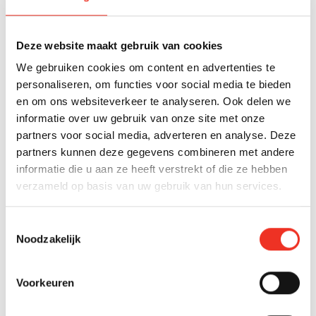
Den Haag
Verkocht
Smildestraat 9
Deze website maakt gebruik van cookies
€ 500.000 k.k.
We gebruiken cookies om content en advertenties te
2
personaliseren, om functies voor social media te bieden
119 m
5 kamers
A
en om ons websiteverkeer te analyseren. Ook delen we
informatie over uw gebruik van onze site met onze
partners voor social media, adverteren en analyse. Deze
partners kunnen deze gegevens combineren met andere
ZOEKOPDRACHT
informatie die u aan ze heeft verstrekt of die ze hebben
Niet gevonden wat je zoekt?
verzameld op basis van uw gebruik van hun services.
Laat ons je helpen en maak een gratis
Toestemmingsselectie
zoekopdracht aan!
Noodzakelijk
Gratis zoekopdracht
Voorkeuren