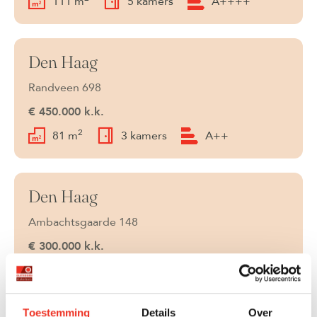
111 m
5 kamers
A++++
Den Haag
Verkocht
Randveen 698
€ 450.000 k.k.
2
81 m
3 kamers
A++
Den Haag
Verkocht
Ambachtsgaarde 148
€ 300.000 k.k.
2
76 m
3 kamers
B
Toestemming
Details
Over