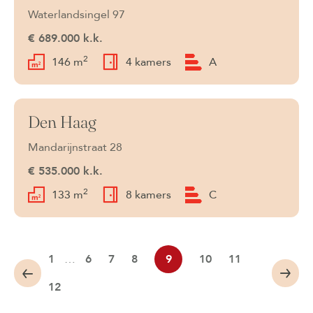
Waterlandsingel 97
€ 689.000 k.k.
2
146 m
4 kamers
A
Den Haag
Verkocht
Mandarijnstraat 28
€ 535.000 k.k.
2
133 m
8 kamers
C
1
…
6
7
8
9
10
11
12