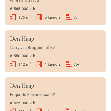
Wim Kanstraat 5
€ 565.000 k.k.
2
135 m
5 kamers
A
Den Haag
Verkocht
Carry van Bruggenhof 39
€ 550.000 k.k.
2
142 m
4 kamers
A+
Den Haag
Verkocht
Edgar du Perronstraat 82
€ 625.000 k.k.
2