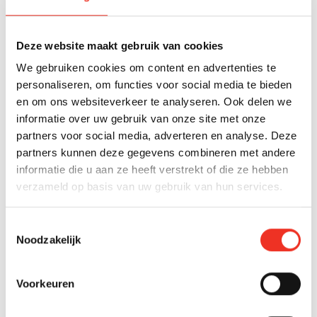
Den Haag
Beschikbaar
Tramstraat 34
Deze website maakt gebruik van cookies
€ 295.000 k.k.
We gebruiken cookies om content en advertenties te
2
personaliseren, om functies voor social media te bieden
70 m
3 kamers
D
en om ons websiteverkeer te analyseren. Ook delen we
informatie over uw gebruik van onze site met onze
partners voor social media, adverteren en analyse. Deze
partners kunnen deze gegevens combineren met andere
ZOEKOPDRACHT
informatie die u aan ze heeft verstrekt of die ze hebben
Niet gevonden wat je zoekt?
verzameld op basis van uw gebruik van hun services.
Laat ons je helpen en maak een gratis
Toestemmingsselectie
zoekopdracht aan!
Noodzakelijk
Gratis zoekopdracht
Voorkeuren