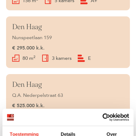
156 m
5 kamers
A+
Den Haag
Beschikbaar
Nunspeetlaan 159
€ 295.000 k.k.
2
80 m
3 kamers
E
Den Haag
Beschikbaar
Q.A. Nederpelstraat 63
€ 525.000 k.k.
2
140 m
6 kamers
C
Toestemming
Details
Over