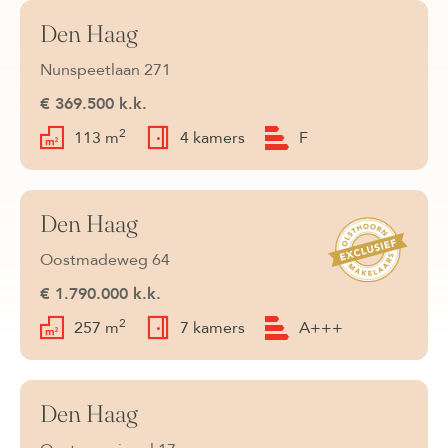
Den Haag
Beschikbaar
Nunspeetlaan 271
€ 369.500 k.k.
2
113 m
4 kamers
F
Den Haag
Beschikbaar
Oostmadeweg 64
€ 1.790.000 k.k.
2
257 m
7 kamers
A+++
Den Haag
Beschikbaar