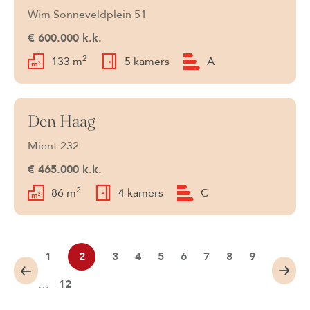
Wim Sonneveldplein 51
€ 600.000 k.k.
2
133 m
5 kamers
A
Den Haag
Beschikbaar
Mient 232
€ 465.000 k.k.
2
86 m
4 kamers
C
1
2
3
4
5
6
7
8
9
…
12