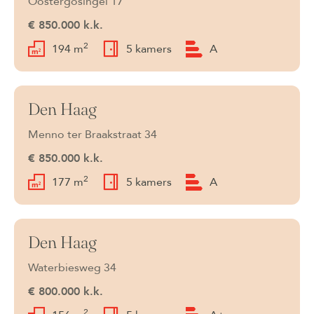
Oostergosingel 17
€ 850.000 k.k.
2
194 m
5 kamers
A
Den Haag
Beschikbaar
Menno ter Braakstraat 34
€ 850.000 k.k.
2
177 m
5 kamers
A
Den Haag
Beschikbaar
Waterbiesweg 34
€ 800.000 k.k.
2