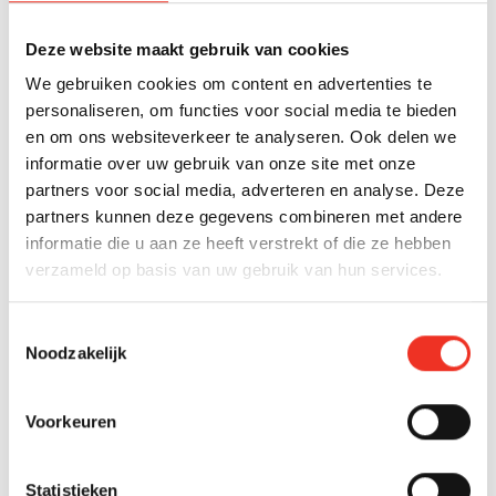
Den Haag
Verkocht
Deze website maakt gebruik van cookies
Noordweg 67
We gebruiken cookies om content en advertenties te
€ 850.000 k.k.
personaliseren, om functies voor social media te bieden
2
156 m
6 kamers
A
en om ons websiteverkeer te analyseren. Ook delen we
informatie over uw gebruik van onze site met onze
partners voor social media, adverteren en analyse. Deze
partners kunnen deze gegevens combineren met andere
ZOEKOPDRACHT
informatie die u aan ze heeft verstrekt of die ze hebben
verzameld op basis van uw gebruik van hun services.
Niet gevonden wat je zoekt?
Laat ons je helpen en maak een gratis
Toestemmingsselectie
Noodzakelijk
zoekopdracht aan!
Voorkeuren
Gratis zoekopdracht
Statistieken