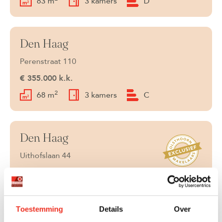
83 m
3 kamers
D
Den Haag
Verkocht
Perenstraat 110
€ 355.000 k.k.
2
68 m
3 kamers
C
Den Haag
Verkocht
Uithofslaan 44
€ 1.200.000 k.k.
2
188 m
8 kamers
C
Toestemming
Details
Over