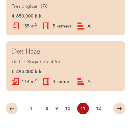
Treslonglaan 178
€ 650.000 k.k.
2
155 m
5 kamers
A
Den Haag
Verkocht
Dr. L.J. Rogierstraat 58
€ 495.000 k.k.
2
114 m
4 kamers
A
1
…
8
9
10
11
12