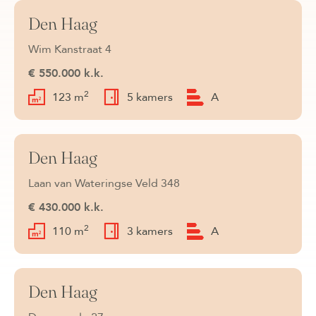
Den Haag
Verkocht
Wim Kanstraat 4
€ 550.000 k.k.
2
123 m
5 kamers
A
Den Haag
Verkocht
Laan van Wateringse Veld 348
€ 430.000 k.k.
2
110 m
3 kamers
A
Den Haag
Verkocht