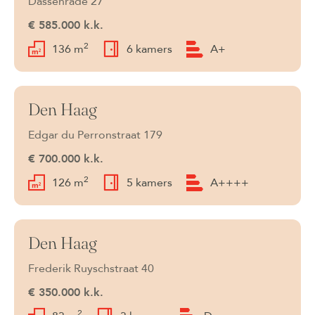
Dassenrade 27
€ 585.000 k.k.
2
136 m
6 kamers
A+
Den Haag
Verkocht
Edgar du Perronstraat 179
€ 700.000 k.k.
2
126 m
5 kamers
A++++
Den Haag
Verkocht
Frederik Ruyschstraat 40
€ 350.000 k.k.
2