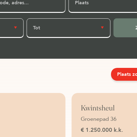
Plaats
Tot
Plaats z
Verkocht
Kwintsheul
Groenepad 36
€ 1.250.000 k.k.