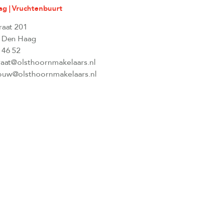
g | Vruchtenbuurt
raat 201
 Den Haag
 46 52
raat@olsthoornmakelaars.nl
uw@olsthoornmakelaars.nl