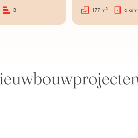
2
B
177 m
6 kam
ieuwbouwprojecte