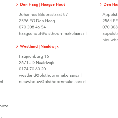
Den Haag | Haagse Hout
Den Haa
Johannes Bildersstraat 87
Appelst
2596 EG Den Haag
2564 EE
070 308 46 54
070 308
haagsehout@olsthoornmakelaars.nl
appelst
nieuwbo
Westland | Naaldwijk
Patijnenburg 16
2671 JD Naaldwijk
0174 70 60 20
westland@olsthoornmakelaars.nl
nl
nieuwbouw@olsthoornmakelaars.nl
 onze
n