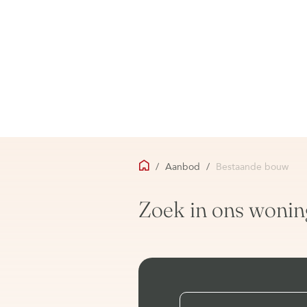
/
Aanbod
/
Bestaande bouw
Zoek in ons wonin