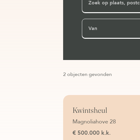
Van
2 objecten gevonden
Beschikbaar
Kwintsheul
Magnoliahove 28
€ 500.000 k.k.