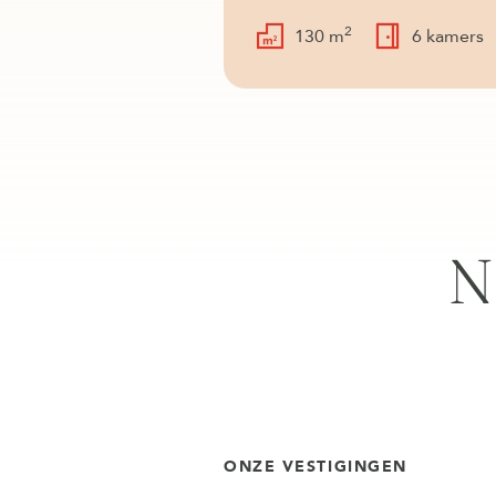
2
130 m
6 kamers
N
ONZE VESTIGINGEN