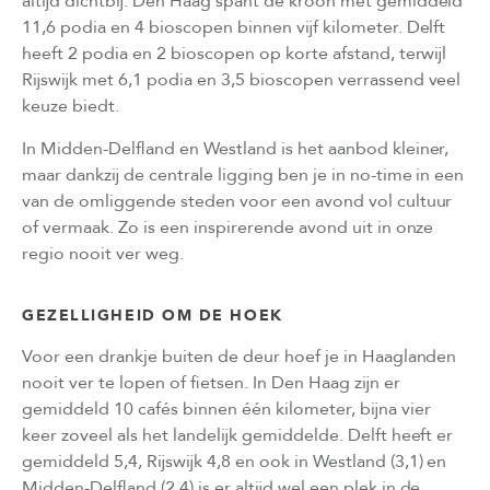
altijd dichtbij. Den Haag spant de kroon met gemiddeld
11,6 podia en 4 bioscopen binnen vijf kilometer. Delft
heeft 2 podia en 2 bioscopen op korte afstand, terwijl
Rijswijk met 6,1 podia en 3,5 bioscopen verrassend veel
keuze biedt.
In Midden-Delfland en Westland is het aanbod kleiner,
maar dankzij de centrale ligging ben je in no-time in een
van de omliggende steden voor een avond vol cultuur
of vermaak. Zo is een inspirerende avond uit in onze
regio nooit ver weg.
GEZELLIGHEID OM DE HOEK
Voor een drankje buiten de deur hoef je in Haaglanden
nooit ver te lopen of fietsen. In Den Haag zijn er
gemiddeld 10 cafés binnen één kilometer, bijna vier
keer zoveel als het landelijk gemiddelde. Delft heeft er
gemiddeld 5,4, Rijswijk 4,8 en ook in Westland (3,1) en
Midden-Delfland (2,4) is er altijd wel een plek in de