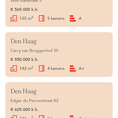
Wim Kanstraat 5
€ 565.000 k.k.
2
135 m
5 kamers
A
Den Haag
Verkocht
Carry van Bruggenhof 39
€ 550.000 k.k.
2
142 m
4 kamers
A+
Den Haag
Verkocht
Edgar du Perronstraat 82
€ 625.000 k.k.
2