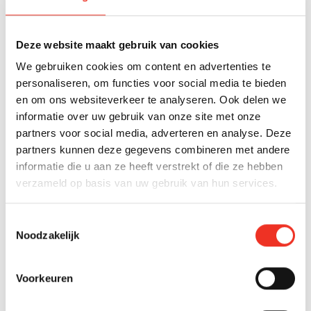
Den Haag
Verkocht
Smildestraat 9
Deze website maakt gebruik van cookies
€ 500.000 k.k.
We gebruiken cookies om content en advertenties te
2
personaliseren, om functies voor social media te bieden
119 m
5 kamers
A
en om ons websiteverkeer te analyseren. Ook delen we
informatie over uw gebruik van onze site met onze
partners voor social media, adverteren en analyse. Deze
partners kunnen deze gegevens combineren met andere
ZOEKOPDRACHT
informatie die u aan ze heeft verstrekt of die ze hebben
Niet gevonden wat je zoekt?
verzameld op basis van uw gebruik van hun services.
Laat ons je helpen en maak een gratis
Toestemmingsselectie
zoekopdracht aan!
Noodzakelijk
Gratis zoekopdracht
Voorkeuren