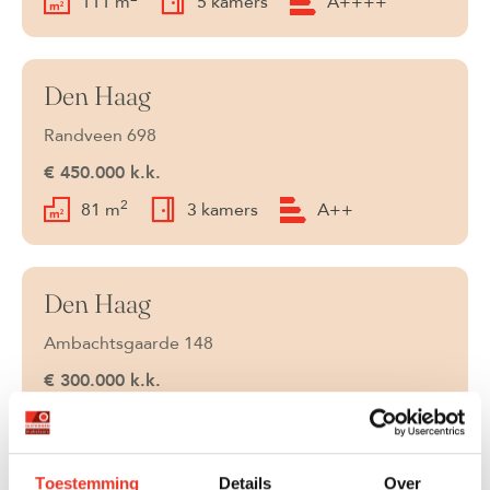
111 m
5 kamers
A++++
Den Haag
Verkocht
Randveen 698
€ 450.000 k.k.
2
81 m
3 kamers
A++
Den Haag
Verkocht
Ambachtsgaarde 148
€ 300.000 k.k.
2
76 m
3 kamers
B
Toestemming
Details
Over