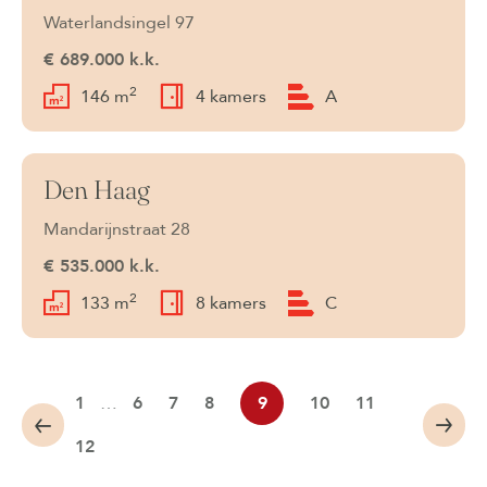
Waterlandsingel 97
€ 689.000 k.k.
2
146 m
4 kamers
A
Den Haag
Verkocht
Mandarijnstraat 28
€ 535.000 k.k.
2
133 m
8 kamers
C
1
…
6
7
8
9
10
11
12