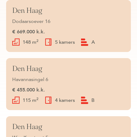
Den Haag
Verkocht
Dodaarsoever 16
€ 669.000 k.k.
2
148 m
5 kamers
A
Den Haag
Verkocht
Havannasingel 6
€ 455.000 k.k.
2
115 m
4 kamers
B
Den Haag
Verkocht