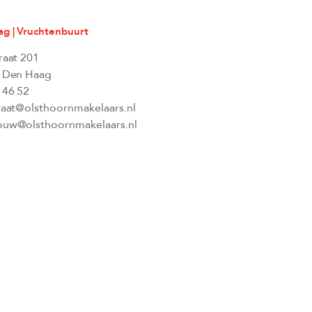
g | Vruchtenbuurt
raat 201
 Den Haag
 46 52
raat@olsthoornmakelaars.nl
uw@olsthoornmakelaars.nl