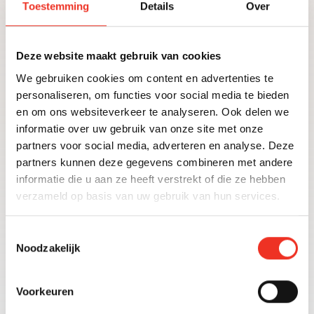
Toestemming
Details
Over
Deze website maakt gebruik van cookies
Nieuwbouwprojecten
We gebruiken cookies om content en advertenties te
personaliseren, om functies voor social media te bieden
en om ons websiteverkeer te analyseren. Ook delen we
ONZE VESTIGINGEN
informatie over uw gebruik van onze site met onze
partners voor social media, adverteren en analyse. Deze
Delft
partners kunnen deze gegevens combineren met andere
Noordeinde 51
informatie die u aan ze heeft verstrekt of die ze hebben
2611 KG Delft
verzameld op basis van uw gebruik van hun services.
015 204 92 42
delft@olsthoornmakelaars.nl
Toestemmingsselectie
Noodzakelijk
Den Haag | Haagse Hout
Johannes Bildersstraat 87
Voorkeuren
2596 EG Den Haag