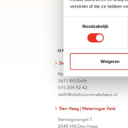
N
verstrekt of die ze hebben v
Toestemmingsselectie
Noodzakelijk
ONZE VESTIGINGEN
Weigeren
Delft
Noordeinde 51
2611 KG Delft
015 204 92 42
delft@olsthoornmakelaars.nl
Den Haag | Wateringse Veld
Santiagosingel 1
2548 HN Den Haag