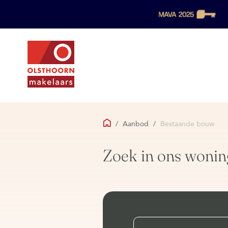
/
Aanbod
/
Bestaande bouw
Zoek in ons wonin