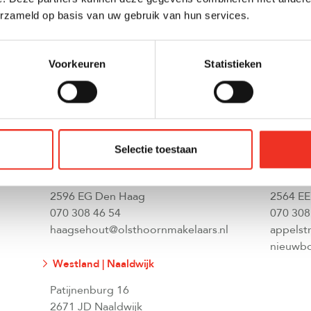
ieuwbouwprojecte
erzameld op basis van uw gebruik van hun services.
Voorkeuren
Statistieken
Selectie toestaan
Den Haag | Haagse Hout
Den Haa
Johannes Bildersstraat 87
Appelst
2596 EG Den Haag
2564 EE
070 308 46 54
070 308
haagsehout@olsthoornmakelaars.nl
appelst
nieuwbo
Westland | Naaldwijk
Patijnenburg 16
2671 JD Naaldwijk