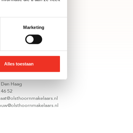
n
Marketing
Alles toestaan
g | Vruchtenbuurt
raat 201
 Den Haag
 46 52
raat@olsthoornmakelaars.nl
uw@olsthoornmakelaars.nl