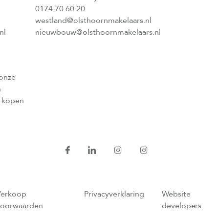
0174 70 60 20
westland@olsthoornmakelaars.nl
nl
nieuwbouw@olsthoornmakelaars.nl
 onze
n
l kopen
Verkoop
Privacyverklaring
Website
voorwaarden
developers