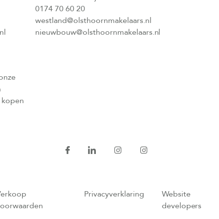
0174 70 60 20
westland@olsthoornmakelaars.nl
nl
nieuwbouw@olsthoornmakelaars.nl
 onze
n
l kopen
Verkoop
Privacyverklaring
Website
voorwaarden
developers