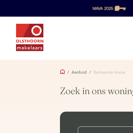
/
Aanbod
/
Bestaande bouw
Zoek in ons wonin