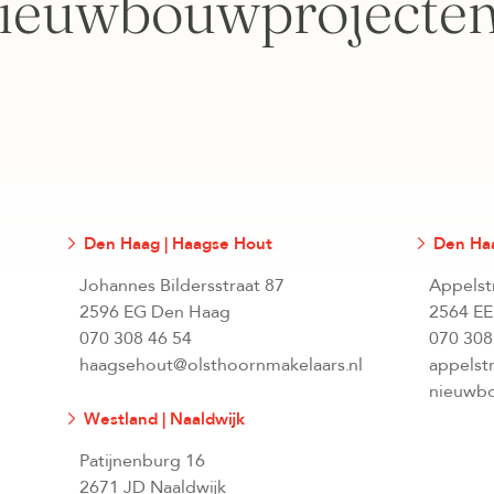
ieuwbouwprojecte
Den Haag | Haagse Hout
Den Haa
Johannes Bildersstraat 87
Appelst
2596 EG Den Haag
2564 EE
070 308 46 54
070 308
haagsehout@olsthoornmakelaars.nl
appelst
nieuwbo
Westland | Naaldwijk
Patijnenburg 16
2671 JD Naaldwijk