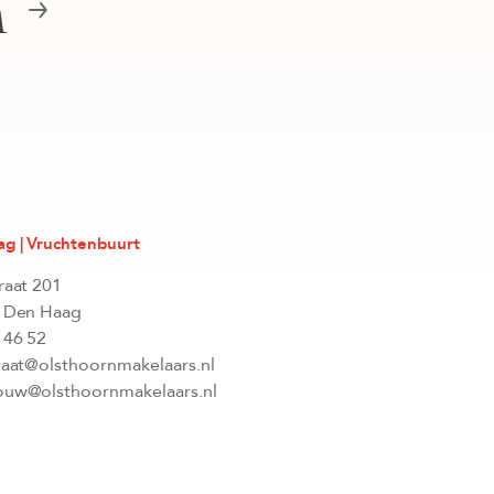
n
g | Vruchtenbuurt
raat 201
 Den Haag
 46 52
raat@olsthoornmakelaars.nl
uw@olsthoornmakelaars.nl