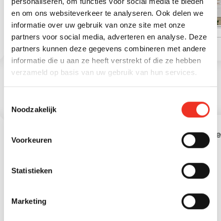
personaliseren, om functies voor social media te bieden
Aantal woonlagen
4 woonlagen
en om ons websiteverkeer te analyseren. Ook delen we
informatie over uw gebruik van onze site met onze
2
Overige inpandige
19 m
partners voor social media, adverteren en analyse. Deze
ruimte
partners kunnen deze gegevens combineren met andere
informatie die u aan ze heeft verstrekt of die ze hebben
verzameld op basis van uw gebruik van hun services.
Toestemmingsselectie
STATISTIEKEN
Noodzakelijk
Leeftijd in gemeente
Lee
Voorkeuren
Statistieken
Marketing