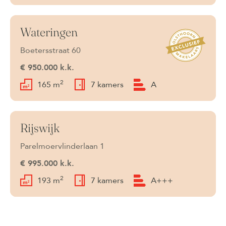
Wateringen
Verkocht
Boetersstraat 60
€ 950.000 k.k.
2
165 m
7 kamers
A
Rijswijk
Beschikbaar
Parelmoervlinderlaan 1
€ 995.000 k.k.
2
193 m
7 kamers
A+++