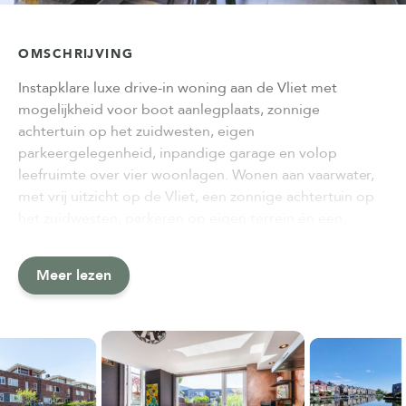
OMSCHRIJVING
Instapklare luxe drive-in woning aan de Vliet met
mogelijkheid voor boot aanlegplaats, zonnige
achtertuin op het zuidwesten, eigen
parkeergelegenheid, inpandige garage en volop
leefruimte over vier woonlagen. Wonen aan vaarwater,
met vrij uitzicht op de Vliet, een zonnige achtertuin op
het zuidwesten, parkeren op eigen terrein én een…
Meer lezen