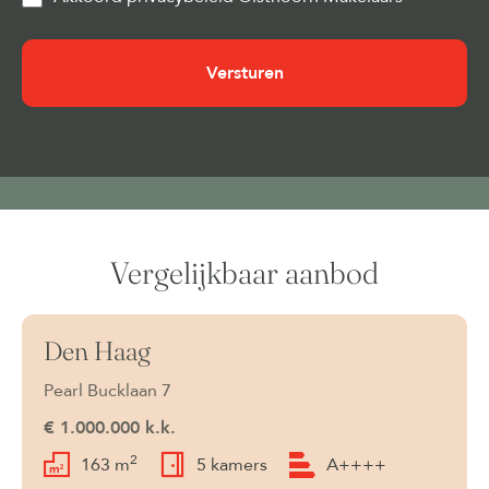
&
Cookies
(Vereist)
Vergelijkbaar aanbod
Den Haag
Beschikbaar
Pearl Bucklaan 7
€ 1.000.000 k.k.
2
163 m
5 kamers
A++++