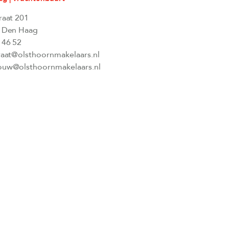
raat 201
 Den Haag
 46 52
raat@olsthoornmakelaars.nl
uw@olsthoornmakelaars.nl