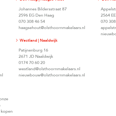
Johannes Bildersstraat 87
Appelst
2596 EG Den Haag
2564 EE
070 308 46 54
070 308
haagsehout@olsthoornmakelaars.nl
appelst
nieuwbo
Westland | Naaldwijk
Patijnenburg 16
2671 JD Naaldwijk
0174 70 60 20
westland@olsthoornmakelaars.nl
nl
nieuwbouw@olsthoornmakelaars.nl
 onze
n
l kopen