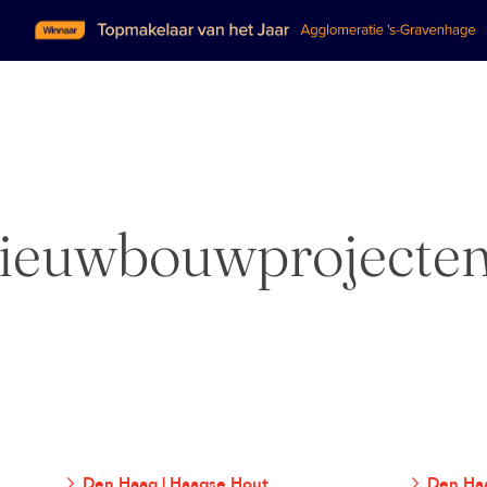
ieuwbouwprojecte
Den Haag | Haagse Hout
Den Haa