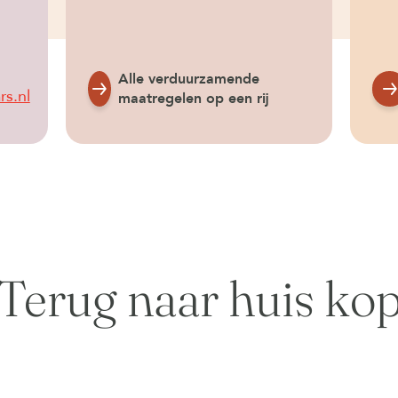
Alle verduurzamende
s.nl
maatregelen op een rij
Terug naar huis ko