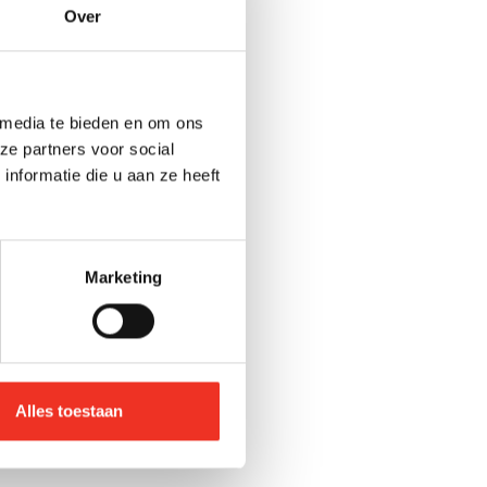
Over
jvoorbeeld
weede of
 betrouwbare
ouwkosten en
 media te bieden en om ons
ze partners voor social
nformatie die u aan ze heeft
 je bepaalde
n een landelijke
Marketing
n huis
Alles toestaan
at je zeker weet