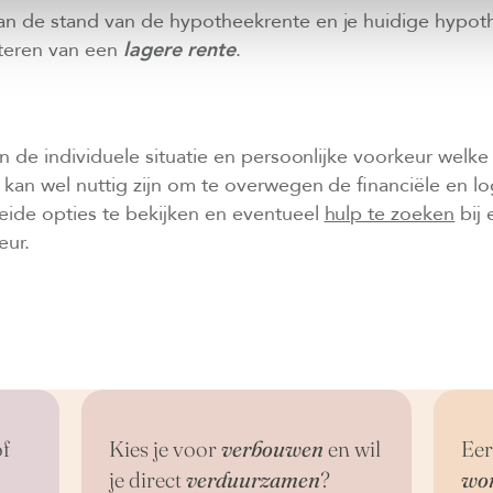
van de stand van de hypotheekrente en je huidige hypot
iteren van een
lagere rente
.
n de individuele situatie en persoonlijke voorkeur welke
 kan wel nuttig zijn om te overwegen de financiële en lo
eide opties te bekijken en eventueel
hulp te zoeken
bij 
eur.
f
Kies je voor
verbouwen
en wil
Eer
je direct
verduurzamen
?
wo