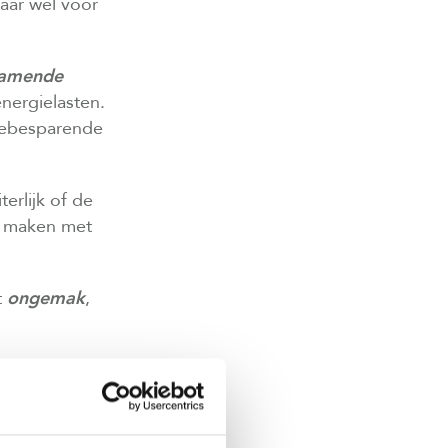
maar wel voor
zamende
nergielasten.
giebesparende
terlijk of de
te maken met
t
ongemak
,
t twee extra
er kan krijgen.
en?