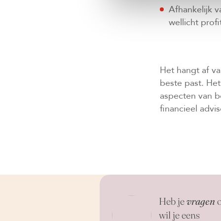
Afhankelijk 
wellicht prof
Het hangt af va
beste past. Het
aspecten van b
financieel advis
Heb je
vragen
o
wil je eens