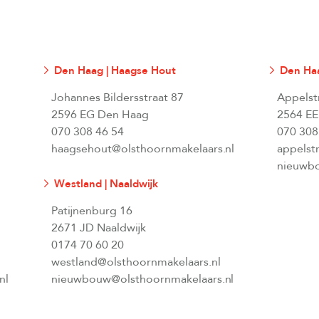
Den Haag | Haagse Hout
Den Haa
Johannes Bildersstraat 87
Appelst
2596 EG Den Haag
2564 EE
070 308 46 54
070 308
haagsehout@olsthoornmakelaars.nl
appelst
nieuwbo
Westland | Naaldwijk
Patijnenburg 16
2671 JD Naaldwijk
0174 70 60 20
westland@olsthoornmakelaars.nl
nl
nieuwbouw@olsthoornmakelaars.nl