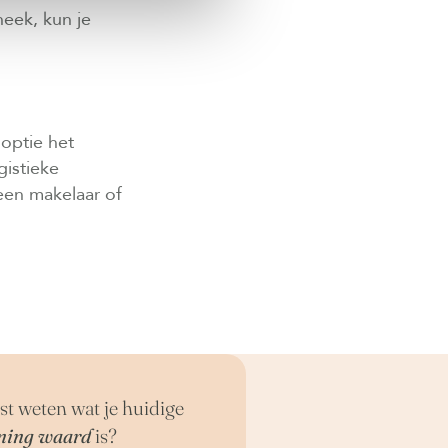
heek, kun je
 optie het
gistieke
een makelaar of
st weten wat je huidige
ning waard
is?