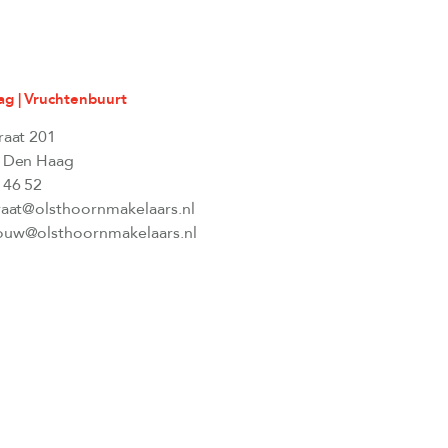
g | Vruchtenbuurt
raat 201
 Den Haag
 46 52
raat@olsthoornmakelaars.nl
uw@olsthoornmakelaars.nl