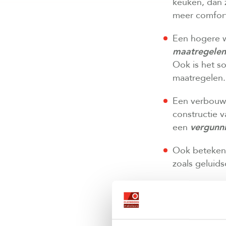
keuken, dan z
meer comfort
Een hogere w
maatregelen
Ook is het s
maatregelen.
Een verbouwin
constructie v
een
vergunn
Ook betekent
zoals geluids
Kijk goed na
kamers nodig
Passen je ve