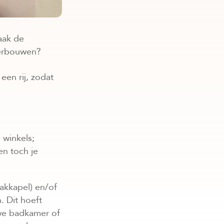
aak de
 verbouwen?
en rij, zodat
 winkels;
en toch je
akkapel) en/of
. Dit hoeft
euwe badkamer of