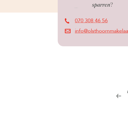
sparren
?
070 308 46 56
info@olsthoornmakelaar