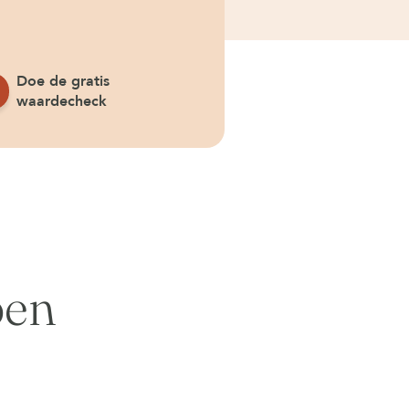
Doe de gratis
waardecheck
pen