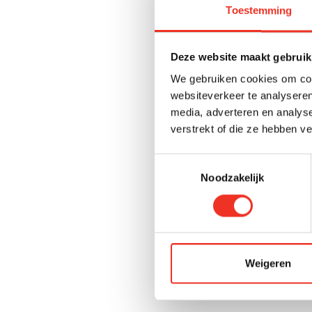
Toestemming
Tot slot: ee
eigen geld, 
hogere hypot
Deze website maakt gebruik
hypotheekadv
We gebruiken cookies om cont
wat de verbo
websiteverkeer te analyseren
media, adverteren en analys
VERHUIZEN
verstrekt of die ze hebben v
Een groot vo
Toestemmingsselectie
woonwense
Noodzakelijk
omgeving.
Tijdens jouw
uitzoeken m
Weigeren
Je kunt een 
dat je de kom