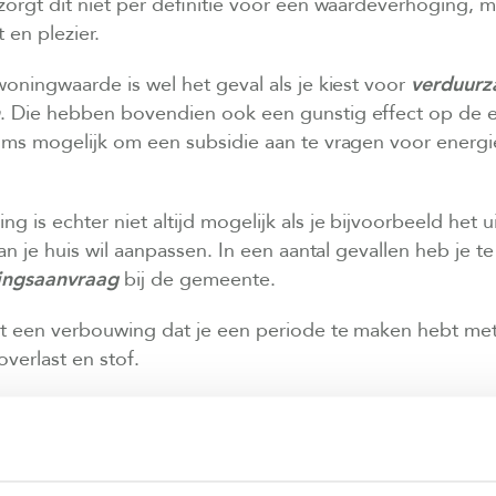
orgt dit niet per definitie voor een waardeverhoging, 
 en plezier.
oningwaarde is wel het geval als je kiest voor
verduur
. Die hebben bovendien ook een gunstig effect op de e
oms mogelijk om een subsidie aan te vragen voor ener
g is echter niet altijd mogelijk als je bijvoorbeeld het ui
an je huis wil aanpassen. In een aantal gevallen heb je 
ingsaanvraag
bij de gemeente.
 een verbouwing dat je een periode te maken hebt me
overlast en stof.
ar
de lange termijn
: over een aantal jaren heb je wellich
, terwijl je door een verbouwing maximaal één extra kam
rbouwingsplannen ook bij je toekomstige woonbehoeft