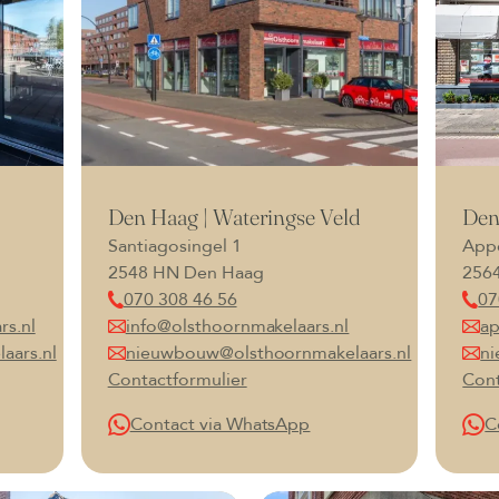
Den Haag | Wateringse Veld
Den
Santiagosingel 1
Appe
2548 HN Den Haag
256
070 308 46 56
07
rs.nl
info@olsthoornmakelaars.nl
ap
aars.nl
nieuwbouw@olsthoornmakelaars.nl
ni
Contactformulier
Cont
Contact via WhatsApp
C