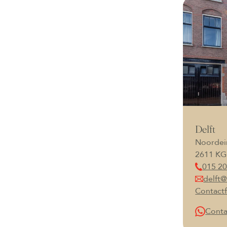
Delft
Noordei
2611 KG
015 20
delft@
Contactf
Conta