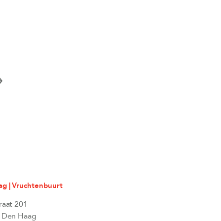
g | Vruchtenbuurt
raat 201
 Den Haag