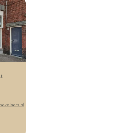
t
akelaars.nl