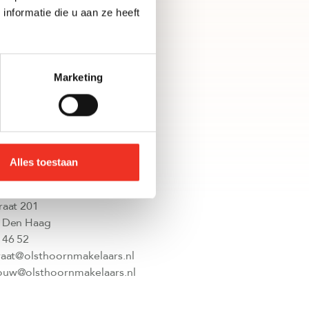
nformatie die u aan ze heeft
n
Marketing
Alles toestaan
g | Vruchtenbuurt
raat 201
 Den Haag
 46 52
raat@olsthoornmakelaars.nl
uw@olsthoornmakelaars.nl