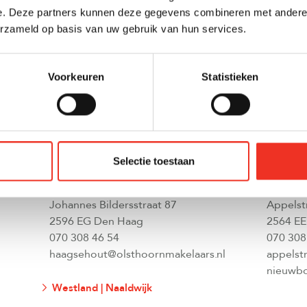
e. Deze partners kunnen deze gegevens combineren met andere i
ieuwbouwprojecte
erzameld op basis van uw gebruik van hun services.
Voorkeuren
Statistieken
Selectie toestaan
Den Haag | Haagse Hout
Den Haa
Johannes Bildersstraat 87
Appelst
2596 EG Den Haag
2564 EE
070 308 46 54
070 308
haagsehout@olsthoornmakelaars.nl
appelst
nieuwbo
Westland | Naaldwijk