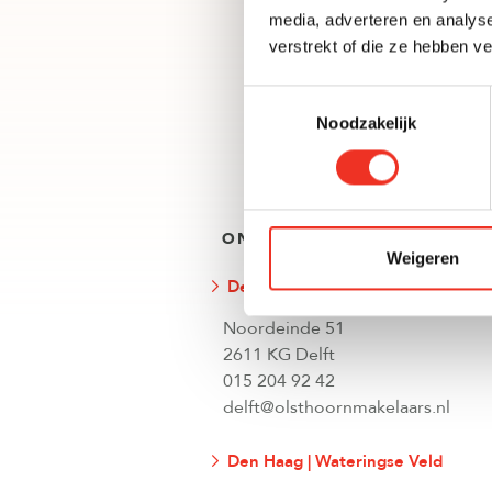
media, adverteren en analys
N
verstrekt of die ze hebben v
Toestemmingsselectie
Noodzakelijk
ONZE VESTIGINGEN
Weigeren
Delft
Noordeinde 51
2611 KG Delft
015 204 92 42
delft@olsthoornmakelaars.nl
Den Haag | Wateringse Veld