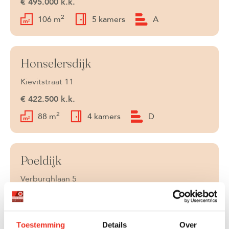
€ 495.000 k.k.
2
106 m
5 kamers
A
Honselersdijk
Onder bod
Kievitstraat 11
€ 422.500 k.k.
2
88 m
4 kamers
D
Poeldijk
Onder bod
Verburghlaan 5
€ 525.000 k.k.
2
135 m
5 kamers
C
Toestemming
Details
Over