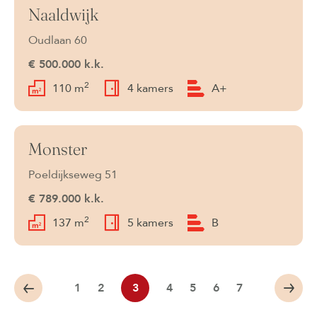
Naaldwijk
Verkocht onder voorbehoud
Oudlaan 60
€ 500.000 k.k.
2
110 m
4 kamers
A+
Monster
Verkocht onder voorbehoud
Poeldijkseweg 51
€ 789.000 k.k.
2
137 m
5 kamers
B
1
2
3
4
5
6
7