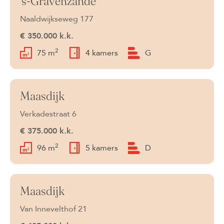
's-Gravenzande
Onder bod
Naaldwijkseweg 177
€ 350.000 k.k.
2
75 m
4 kamers
G
Maasdijk
Onder bod
Verkadestraat 6
€ 375.000 k.k.
2
96 m
5 kamers
D
Maasdijk
Onder bod
Van Innevelthof 21