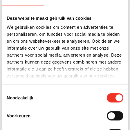
Naaldwijk
Onder bod
Deze website maakt gebruik van cookies
Bizet 18
We gebruiken cookies om content en advertenties te
personaliseren, om functies voor social media te bieden
€ 399.000 k.k.
en om ons websiteverkeer te analyseren. Ook delen we
2
86 m
4 kamers
C
informatie over uw gebruik van onze site met onze
partners voor social media, adverteren en analyse. Deze
partners kunnen deze gegevens combineren met andere
informatie die u aan ze heeft verstrekt of die ze hebben
ZOEKOPDRACHT
verzameld op basis van uw gebruik van hun services.
Niet gevonden wat je zoekt?
Toestemmingsselectie
Laat ons je helpen en maak een gratis
Noodzakelijk
zoekopdracht aan!
Voorkeuren
Gratis zoekopdracht