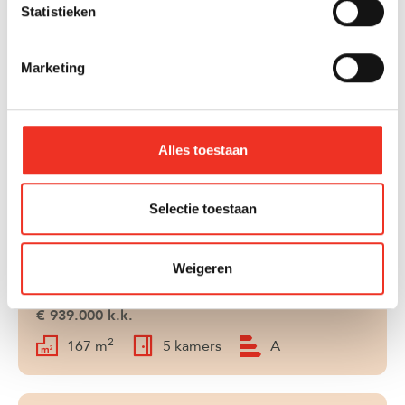
Statistieken
Marketing
's-Gravenzande
Verkocht onder voorbehoud
Andriessenlaan 16
€ 495.000 k.k.
Alles toestaan
2
117 m
5 kamers
A
Selectie toestaan
Naaldwijk
Verkocht onder voorbehoud
Weigeren
Oranjetuin 4
€ 939.000 k.k.
2
167 m
5 kamers
A