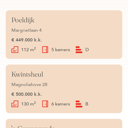
Poeldijk
Onder bod
Margrietlaan 4
€ 449.000 k.k.
2
112 m
5 kamers
D
Kwintsheul
Onder bod
Magnoliahove 28
€ 500.000 k.k.
2
130 m
6 kamers
B