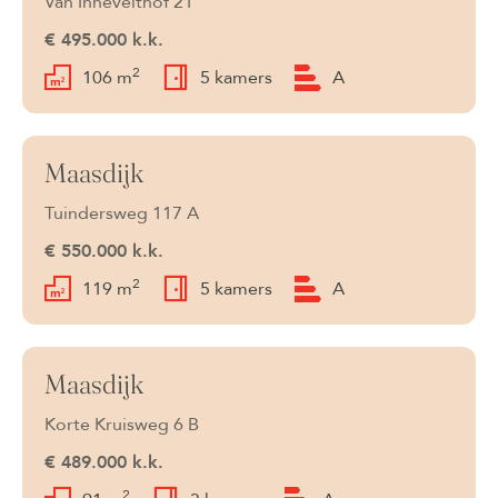
Van Innevelthof 21
€ 495.000 k.k.
2
106 m
5 kamers
A
Maasdijk
Verkocht
Tuindersweg 117 A
€ 550.000 k.k.
2
119 m
5 kamers
A
Maasdijk
Verkocht
Korte Kruisweg 6 B
€ 489.000 k.k.
2