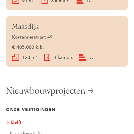
91 m
3 kamers
A
Maasdijk
Verkocht
Kortenaerstraat 49
€ 485.000 k.k.
2
128 m
4 kamers
C
Nieuwbouwprojecten
ONZE VESTIGINGEN
Delft
Noordeinde 51