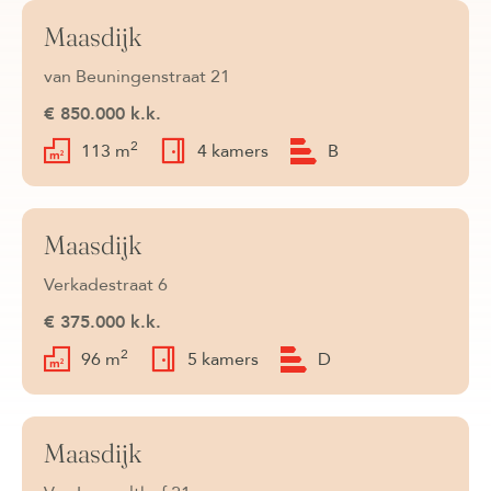
Maasdijk
Beschikbaar
van Beuningenstraat 21
€ 850.000 k.k.
2
113 m
4 kamers
B
Maasdijk
Onder bod
Verkadestraat 6
€ 375.000 k.k.
2
96 m
5 kamers
D
Maasdijk
Onder bod