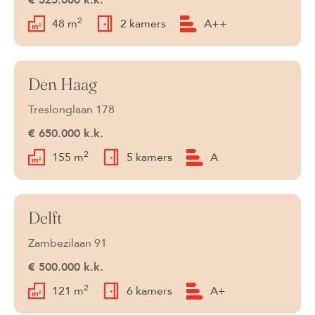
€ 325.000 k.k.
2
48 m
2 kamers
A++
Den Haag
Verkocht
Treslonglaan 178
€ 650.000 k.k.
2
155 m
5 kamers
A
Delft
Verkocht
Zambezilaan 91
€ 500.000 k.k.
2
121 m
6 kamers
A+