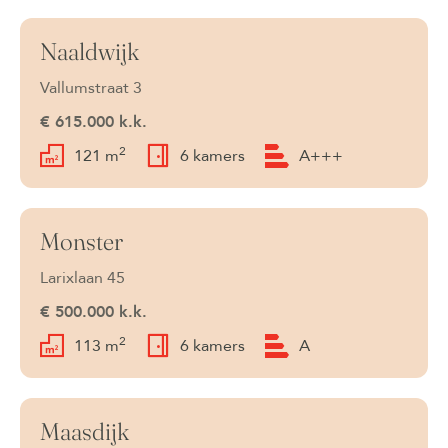
Naaldwijk
Verkocht
Vallumstraat 3
€ 615.000 k.k.
2
121 m
6 kamers
A+++
Monster
Verkocht
Larixlaan 45
€ 500.000 k.k.
2
113 m
6 kamers
A
Maasdijk
Verkocht