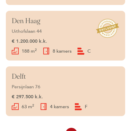
Den Haag
Verkocht
Uithofslaan 44
€ 1.200.000 k.k.
2
188 m
8 kamers
C
Delft
Verkocht
Persijnlaan 76
€ 297.500 k.k.
2
63 m
4 kamers
F