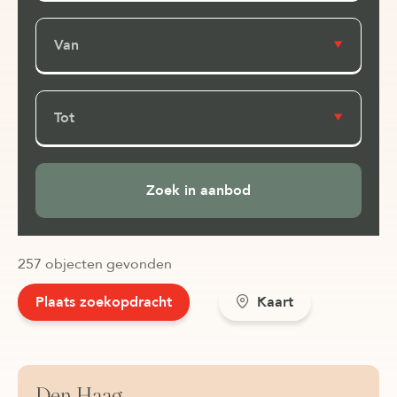
Van
Tot
257 objecten gevonden
Plaats zoekopdracht
Kaart
Den Haag