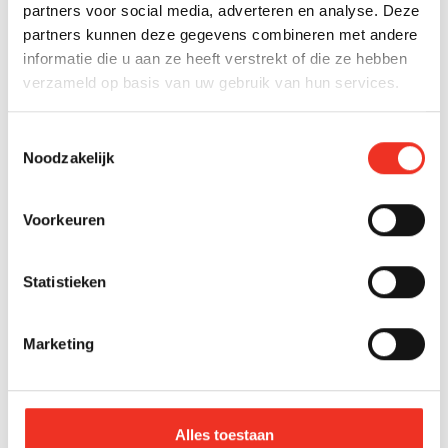
Den Haag
partners voor social media, adverteren en analyse. Deze
Verkocht
partners kunnen deze gegevens combineren met andere
Perenstraat 110
informatie die u aan ze heeft verstrekt of die ze hebben
verzameld op basis van uw gebruik van hun services.
€ 355.000 k.k.
2
68 m
3 kamers
C
Toestemmingsselectie
Noodzakelijk
Den Haag
Verkocht
Voorkeuren
Noordweg 67
€ 850.000 k.k.
Statistieken
2
156 m
6 kamers
A
Marketing
Rotterdam
Verkocht
Merkelbachstraat 5
Alles toestaan