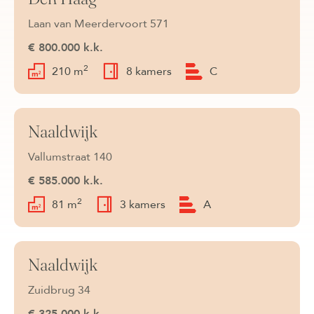
Verkocht
Laan van Meerdervoort 571
€ 800.000 k.k.
2
210 m
8 kamers
C
Naaldwijk
Verkocht
Vallumstraat 140
€ 585.000 k.k.
2
81 m
3 kamers
A
Naaldwijk
Verkocht
Zuidbrug 34