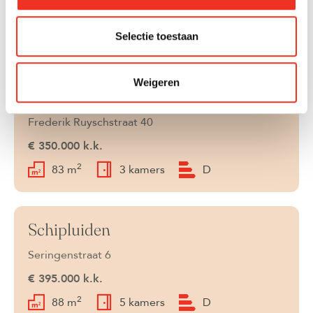
€ 415.000 k.k.
2
89 m
5 kamers
D
Selectie toestaan
Weigeren
Den Haag
Verkocht
Frederik Ruyschstraat 40
€ 350.000 k.k.
2
83 m
3 kamers
D
Schipluiden
Verkocht
Seringenstraat 6
€ 395.000 k.k.
2
88 m
5 kamers
D