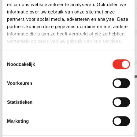
2
Externe bergruimte
5 m
en om ons websiteverkeer te analyseren. Ook delen we
informatie over uw gebruik van onze site met onze
2
Overige inpandige
2 m
partners voor social media, adverteren en analyse. Deze
ruimte
partners kunnen deze gegevens combineren met andere
informatie die u aan ze heeft verstrekt of die ze hebben
verzameld op basis van uw gebruik van hun services.
STATISTIEKEN
Toestemmingsselectie
Noodzakelijk
Leeftijd in gemeente
Lee
Voorkeuren
Statistieken
Marketing
0 - 15 jaar
15 - 25 jaar
0 