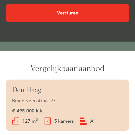
Cookies
(Vereist)
Vergelijkbaar aanbod
Den Haag
Beschikbaar
Buinerveenstraat 27
€ 495.000 k.k.
2
127 m
5 kamers
A