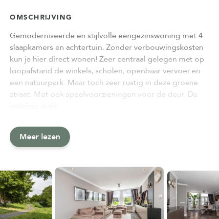
OMSCHRIJVING
Gemoderniseerde en stijlvolle eengezinswoning met 4
slaapkamers en achtertuin. Zonder verbouwingskosten
kun je hier direct wonen! Zeer centraal gelegen met op
loopafstand de winkels, scholen, openbaar vervoer en
een natuurpark. Maar toch zeer rustig in deze groene
straat. Met ook speelvoorzieningen voor de deur. De
indeling is als…
Meer lezen