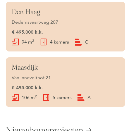
Den Haag
Beschikbaar
Dedemsvaartweg 207
€ 495.000 k.k.
2
94 m
4 kamers
C
Maasdijk
Onder bod
Van Innevelthof 21
€ 495.000 k.k.
2
106 m
5 kamers
A
Nieuwbouwprojecten