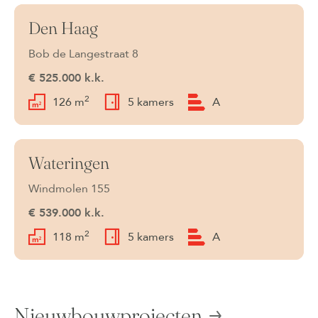
Den Haag
Verkocht onder voorbehoud
Bob de Langestraat 8
€ 525.000 k.k.
2
126 m
5 kamers
A
Wateringen
Beschikbaar
Windmolen 155
€ 539.000 k.k.
2
118 m
5 kamers
A
Nieuwbouwprojecten