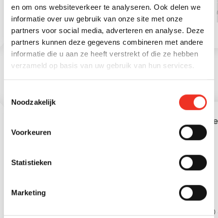
en om ons websiteverkeer te analyseren. Ook delen we
2
Externe bergruimte
13 m
informatie over uw gebruik van onze site met onze
partners voor social media, adverteren en analyse. Deze
2
Overige inpandige
6 m
partners kunnen deze gegevens combineren met andere
ruimte
informatie die u aan ze heeft verstrekt of die ze hebben
verzameld op basis van uw gebruik van hun services.
STATISTIEKEN
Toestemmingsselectie
Noodzakelijk
Leeftijd in gemeente
Lee
Voorkeuren
Statistieken
Marketing
0 - 15 jaar
15 - 25 jaar
0 