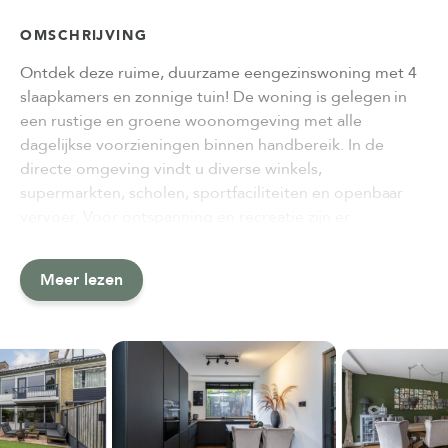
OMSCHRIJVING
Ontdek deze ruime, duurzame eengezinswoning met 4
slaapkamers en zonnige tuin! De woning is gelegen in
een rustige en groene woonomgeving met alle
dagelijkse voorzieningen binnen handbereik. In de
directe omgeving vindt u diverse winkels,
supermarkten, scholen, sportfaciliteiten en openbaar
vervoer. Voor ontspanning en recreatie zijn er…
Meer lezen