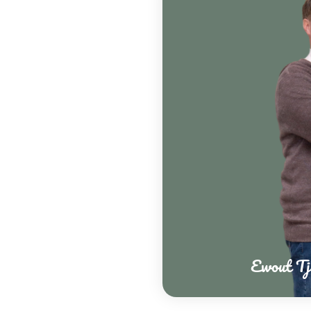
Ewout Tj