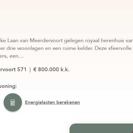
eke Laan van Meerdervoort gelegen royaal herenhuis van
r drie woonlagen en een ruime kelder. Deze sfeervolle
mers, een…
rvoort 571
€ 800.000 k.k.
woning:
Energielasten berekenen