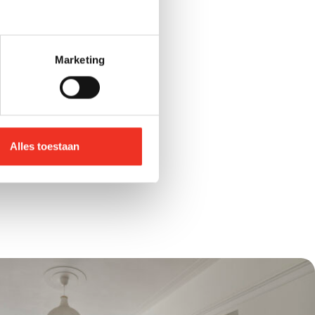
 circa 210 m²
Marketing
 woning uit 1922 beschikt
twee balkons, een zonnige
Alles toestaan