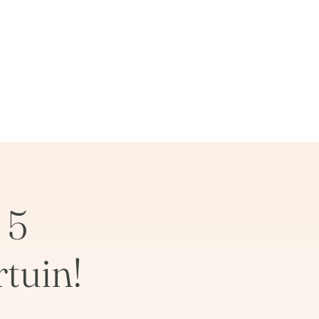
 5
tuin!