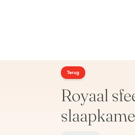
Terug
Royaal sfe
slaapkamer