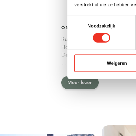
verstrekt of die ze hebben v
Toestemmingsselectie
Noodzakelijk
OMSCHRIJVING
Ruime eengezinswoning met zon
Hoorn! Wonen aan een autovrij 
Deze karakteristieke eengezins
…
Weigeren
Meer lezen