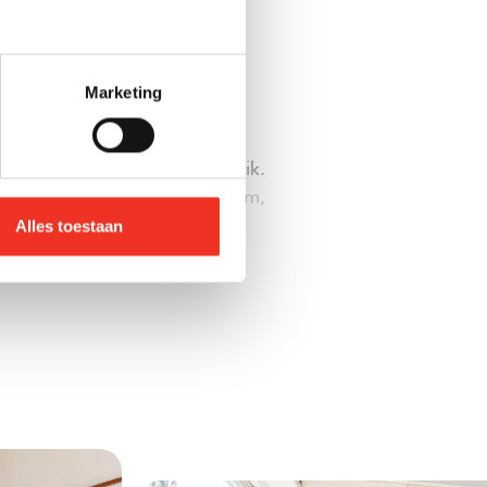
Marketing
j pad in het groene Den
 toch alles binnen handbereik.
p loopafstand van het centrum,
Alles toestaan