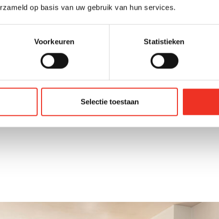
erzameld op basis van uw gebruik van hun services.
Voorkeuren
Statistieken
nige tuin op het zuidoosten, gelegen aan een autovri
pad in het groene Den Hoorn: rustig, kindvriendelijk en
woning met vier slaapkamers, voor- én achtertuin ligt o
Selectie toestaan