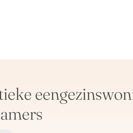
stieke eengezinswon
kamers