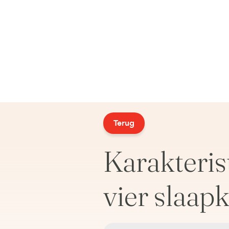
Terug
Karakteri
vier slaap