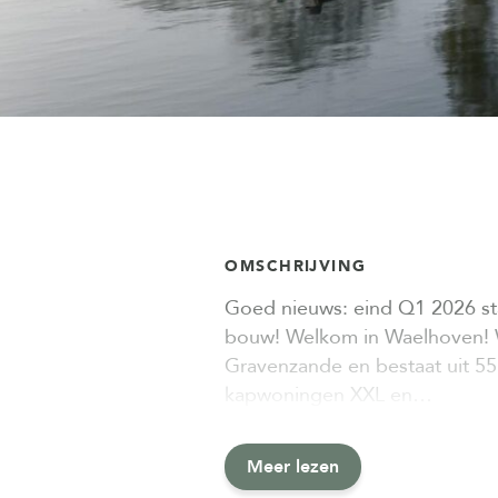
OMSCHRIJVING
Goed nieuws: eind Q1 2026 st
bouw! Welkom in Waelhoven! Wa
Gravenzande en bestaat uit 55
kapwoningen XXL en…
Meer lezen