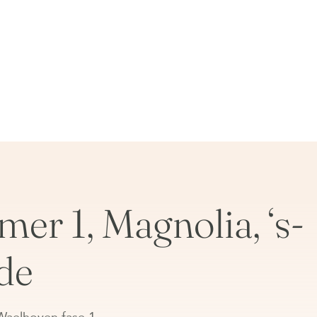
r 1, Magnolia, ‘s-
de