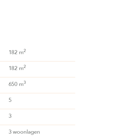
2
182 m
2
182 m
3
650 m
5
3
3 woonlagen