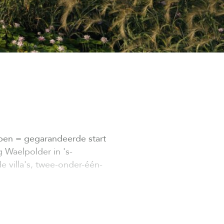
pen = gegarandeerde start
 Waelpolder in 's-
 villa's, twee-onder-één-