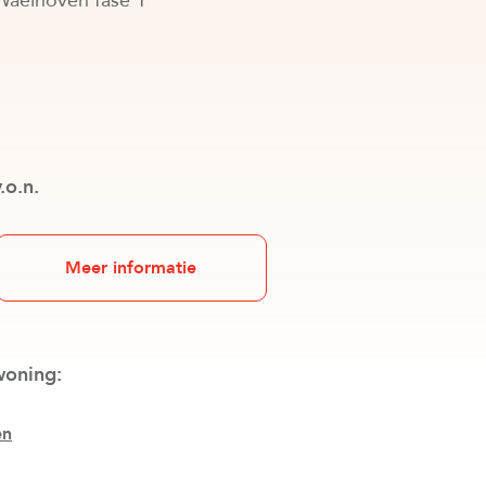
 Waelhoven fase 1
.o.n.
Meer informatie
woning:
en