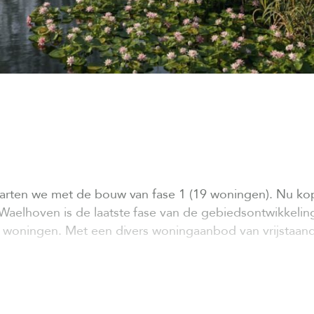
arten we met de bouw van fase 1 (19 woningen). Nu ko
elhoven is de laatste fase van de gebiedsontwikkeling
 woningen. Met een divers woningaanbod van vrijstaande