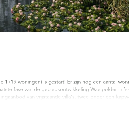
 1 (19 woningen) is gestart! Er zijn nog een aantal wo
atste fase van de gebiedsontwikkeling Waelpolder in 's
ingaanbod van vrijstaande villa's, twee-onder-één-ka