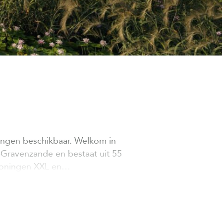
ningen beschikbaar. Welkom in
-Gravenzande en bestaat uit 55
pwoningen XXL en…