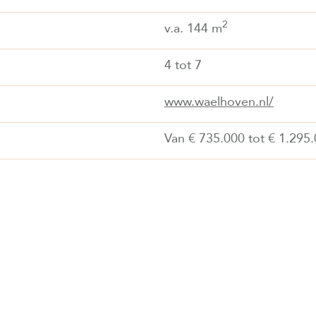
2
v.a. 144 m
4 tot 7
www.waelhoven.nl/
Van € 735.000 tot € 1.295.