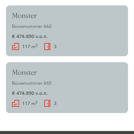
Monster
Bouwnummer 662
€ 474.850 v.o.n.
2
117 m
3
Monster
Bouwnummer 665
€ 474.850 v.o.n.
2
117 m
3