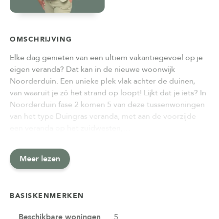
OMSCHRIJVING
Elke dag genieten van een ultiem vakantiegevoel op je
eigen veranda? Dat kan in de nieuwe woonwijk
Noorderduin. Een unieke plek vlak achter de duinen,
van waaruit je zó het strand op loopt! Lijkt dat je iets? In
Noorderduin fase 2 komen 5 van deze tussenwoningen
van het type Duingras veranda, met aan de voorzijde
een veranda op het zuidwesten,…
Meer lezen
BASISKENMERKEN
Beschikbare woningen
5