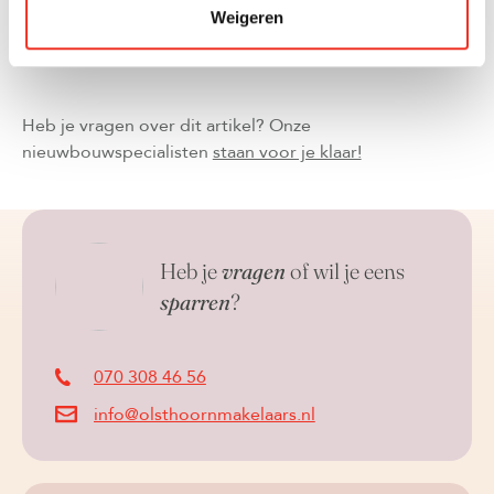
met de kosten voor de verhuizing
(link naar artikel
Weigeren
kennisbank over verhuizen!).
Denk hierbij aan een
verhuisbedrijf, autohuur, materiaal en opslag.
Heb je vragen over dit artikel? Onze
nieuwbouwspecialisten
staan voor je klaar!
Heb je
vragen
of wil je eens
sparren
?
070 308 46 56
info@olsthoornmakelaars.nl