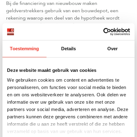
Bij de financiering van nieuwbouw maken
geldverstrekkers gebruik van een bouwdepot, een
rekening waarop een deel van de hypotheek wordt
gestort. Het geld wordt vervolgens in termijnen aan de
bouwer betaald. Over het hypotheekbedrag betaal je
rente, terwijl je over het saldo op het bouwdepot rente
ontvangt. Meestal is deze rente gelijk aan de rente die
Toestemming
Details
Over
je betaalt op de hypotheek. Aan het begin van de
bouwperiode zijn de betaalde en ontvangen rente
grotendeels met elkaar in evenwicht. Naarmate je
Deze website maakt gebruik van cookies
facturen van de bouwer uit het bouwdepot betaalt,
We gebruiken cookies om content en advertenties te
neemt het saldo af en ontvang je steeds minder rente.
personaliseren, om functies voor social media te bieden
Dit betekent dat je maandelijkse lasten toenemen
en om ons websiteverkeer te analyseren. Ook delen we
naarmate de bouw vordert.
informatie over uw gebruik van onze site met onze
partners voor social media, adverteren en analyse. Deze
BIJKOMENDE KOSTEN VOOR MEER- EN
partners kunnen deze gegevens combineren met andere
informatie die u aan ze heeft verstrekt of die ze hebben
MINDERWERK
verzameld op basis van uw gebruik van hun services.
Om je huis aan te passen naar jouw smaak of behoefte,