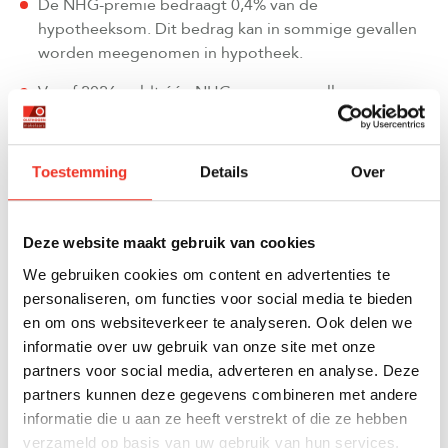
De NHG-premie bedraagt 0,4% van de
hypotheeksom. Dit bedrag kan in sommige gevallen
worden meegenomen in hypotheek.
Vanaf 2026 geldt één NHG-grens voor alle
woningtypen (tiny houses, woonboten, woonwagens,
etc.). De aparte lagere grenzen voor woonwagens en
standplaatsen vervallen.
Toestemming
Details
Over
VOOR WIE IS DE
NATIONALE HYPOTHEEK
Deze website maakt gebruik van cookies
GARANTIE
INTERESSANT?
We gebruiken cookies om content en advertenties te
NHG is vooral interessant voor mensen met modaal of
personaliseren, om functies voor social media te bieden
beneden-modaal inkomen. Het biedt namelijk extra
en om ons websiteverkeer te analyseren. Ook delen we
zekerheid bij gedwongen verkoop, waardoor je niet
informatie over uw gebruik van onze site met onze
met een restschuld blijft zitten. Daarnaast biedt NHG
partners voor social media, adverteren en analyse. Deze
een rentekorting op de hypotheekrente, omdat het
partners kunnen deze gegevens combineren met andere
risico voor de geldverstrekker lager is.
informatie die u aan ze heeft verstrekt of die ze hebben
verzameld op basis van uw gebruik van hun services.