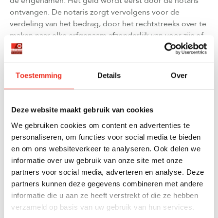
de erfgenamen. Het geld wordt eerst door de notaris
ontvangen. De notaris zorgt vervolgens voor de
verdeling van het bedrag, door het rechtstreeks over te
maken naar elke erfgenaam afzonderlijk van voor zijn of
haar aandeel of naar één rekening ten name van "de
erven van" de overledene (meestal de bankrekening van
de overledene. Het is verstandig om van tevoren alvast
Toestemming
Details
Over
na te denken over welke optie voor jullie het beste
werkt.
Deze website maakt gebruik van cookies
Iedereen die volgens de Verklaring van Erfrecht moet
tekenen voor de verkoop van de woning, moet in
We gebruiken cookies om content en advertenties te
principe aanwezig zijn bij de notaris. Dit kan echter ook
personaliseren, om functies voor social media te bieden
geregeld worden via een volmacht. Door hier op tijd
en om ons websiteverkeer te analyseren. Ook delen we
over na te denken en de volmacht te organiseren,
informatie over uw gebruik van onze site met onze
voorkom je last-minute stress.
partners voor social media, adverteren en analyse. Deze
partners kunnen deze gegevens combineren met andere
We staan voor je klaar
informatie die u aan ze heeft verstrekt of die ze hebben
verzameld op basis van uw gebruik van hun services.
Dit uitgebreide stappenplan biedt een helder overzicht