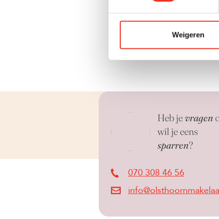
af te lossen. D
je dan nog niet
hypotheekrente
Weigeren
Heb je
vragen
o
wil je eens
sparren
?
070 308 46 56
info@olsthoornmakelaar