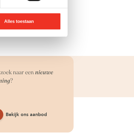
tig zijn, omdat
kan
baar maken.
Alles toestaan
zoek naar een
nieuwe
ning
?
Bekijk ons aanbod