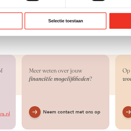
it kan vooral in de eerste jaren van je hypotheek erg pret
 veel hebt afgelost en de rente dus hoog is. Daarnaast 
aftrek het kopen van een huis voor veel mensen betaal
Selectie toestaan
f
Meer weten over jouw
Op 
financiële mogelijkheden
?
wo
Neem contact met ons op
s.nl