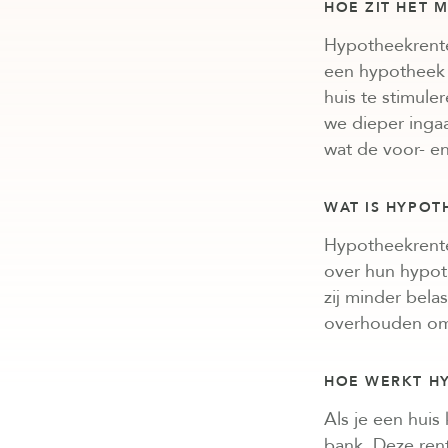
HOE ZIT HET 
Hypotheekrentea
een hypotheek a
huis te stimule
we dieper ingaa
wat de voor- en
WAT IS HYPOT
Hypotheekrentea
over hun hypot
zij minder bela
overhouden om 
HOE WERKT H
Als je een huis
bank. Deze rent