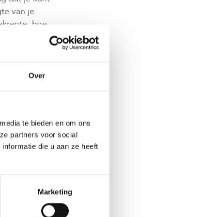
gte van je
ekrente, hoe
Over
p
rbonden. Zo
oning te
flossen binnen
 media te bieden en om ons
dan de waarde
ze partners voor social
nformatie die u aan ze heeft
en verlaagt. Je
Marketing
 je hypotheek