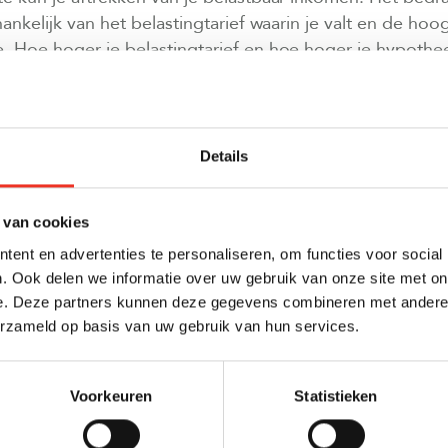
hankelijk van het belastingtarief waarin je valt en de hoo
. Hoe hoger je belastingtarief en hoe hoger je hypothe
trekken.
 RECHT OP?
Details
eft bijna iedereen die een eigen woning heeft, recht o
aftrek. Er is echter wel een aantal voorwaarden aan ve
rbeeld een hypotheek hebben afgesloten om je eigen w
 van cookies
ouwen of te onderhouden. Ook moet je de hypotheek a
ent en advertenties te personaliseren, om functies voor social
n 30 jaar. Daarnaast mag de hypotheek niet hoger zijn 
. Ook delen we informatie over uw gebruik van onze site met on
en moet je de hypotheekrente daadwerkelijk betalen.
e. Deze partners kunnen deze gegevens combineren met andere i
erzameld op basis van uw gebruik van hun services.
VOORDELEN?
ordeel van hypotheekrenteaftrek is dat het je maandlast
Voorkeuren
Statistieken
 minder belasting, waardoor je meer geld overhoudt om