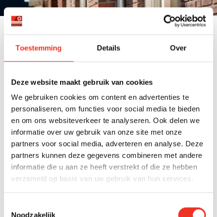
Waarom kiezen voor Olsthoorn
Toestemming
Details
Over
Makelaars als aankoopmakelaar in
Rijswijk?
Deze website maakt gebruik van cookies
We gebruiken cookies om content en advertenties te
Wij ontzorgen jou over het gehele aankooptraject.
personaliseren, om functies voor social media te bieden
en om ons websiteverkeer te analyseren. Ook delen we
Wij zijn een aankoopmakelaar die Rijswijk en
informatie over uw gebruik van onze site met onze
omgeving heel goed kent.
partners voor social media, adverteren en analyse. Deze
Ervaren aankoopmakelaar met antwoord op al je
partners kunnen deze gegevens combineren met andere
vragen.
informatie die u aan ze heeft verstrekt of die ze hebben
verzameld op basis van uw gebruik van hun services.
Een zakelijke aanpak: wij zien wat je zelf niet ziet.
Wij zijn niet emotioneel betrokken en kunnen
Toestemmingsselectie
hierdoor een betere prijs onderhandelen.
Noodzakelijk