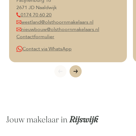
Patijnenburg 16
2671 JD Naaldwijk
0174 70 60 20
westland@olsthoornmakelaars.nl
nieuwbouw@olsthoornmakelaars.nl
Contactformulier
Contact via WhatsApp
Jouw makelaar in
Rijswijk