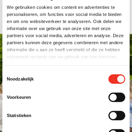
Scherpe tarieven waarbij je 9 van de 10 keer
We gebruiken cookies om content en advertenties te
voordeliger uit bent.
personaliseren, om functies voor social media te bieden
en om ons websiteverkeer te analyseren. Ook delen we
informatie over uw gebruik van onze site met onze
partners voor social media, adverteren en analyse. Deze
partners kunnen deze gegevens combineren met andere
informatie die u aan ze heeft verstrekt of die ze hebben
OVERTUIGD VAN ONZE AANPAK?
verzameld op basis van uw gebruik van hun services.
Maak kennis met
Toestemmingsselectie
onze
Noodzakelijk
aankoopmakelaars
Voorkeuren
in Den Haag
Statistieken
Een huis kopen doe je niet dagelijks, maar wij