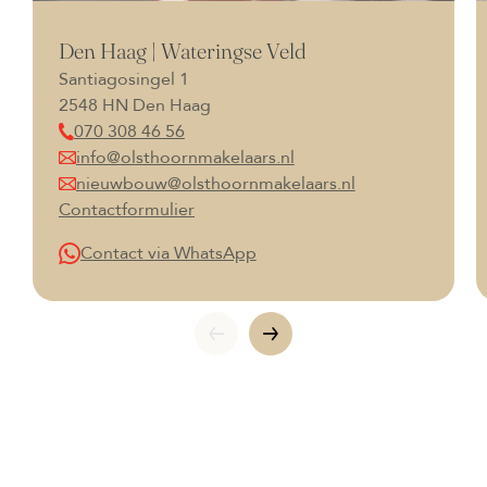
Den Haag | Wateringse Veld
Santiagosingel 1
2548 HN Den Haag
070 308 46 56
info@olsthoornmakelaars.nl
nieuwbouw@olsthoornmakelaars.nl
Contactformulier
Contact via WhatsApp