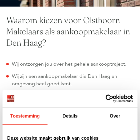
Waarom kiezen voor Olsthoorn
Makelaars als aankoopmakelaar in
Den Haag?
Wij ontzorgen jou over het gehele aankooptraject.
Wij zijn een aankoopmakelaar die Den Haag en
omgeving heel goed kent.
Ervaren aankoopmakelaar met antwoord op al je
vragen.
Een zakelijke aanpak: wij zien wat je zelf niet ziet.
Toestemming
Details
Over
Wij zijn niet emotioneel betrokken en kunnen
hierdoor een betere prijs onderhandelen.
Deze website maakt gebruik van cookies