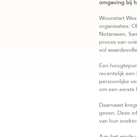
omgeving bij h
Woonstart West
organisaties: 
Notarissen. Sa
proces van ori
vol waardevolle
Een hoogtepunt
recentelijk een
persoonlijke ve
om een eerste 
Daarnaast krege
geven. Deze in
van hun zoekto
Aan het einde 