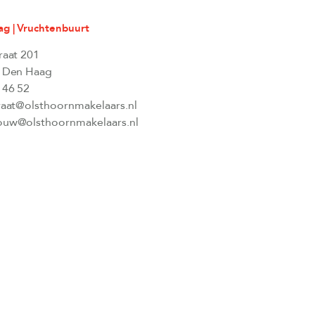
g | Vruchtenbuurt
raat 201
 Den Haag
 46 52
raat@olsthoornmakelaars.nl
uw@olsthoornmakelaars.nl