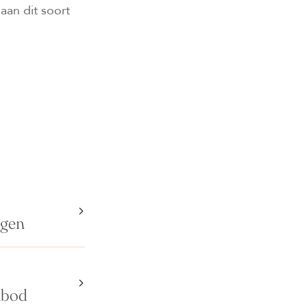
aan dit soort
ngen
nbod