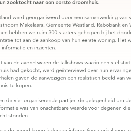
un zoektocht naar een eerste droomhuis.
land werd georganiseerd door een samenwerking van vi
Olsthoorn Makelaars, Gemeente Westland, Rabobank en 
men hebben we ruim 300 starters geholpen bij het door
ëntatie tot aan de aankoop van hun eerste woning. Het 
 informatie en inzichten.
 van de avond waren de talkshows waarin een stel start
 huis had gekocht, werd geïnterviewd over hun ervaring
rhalen gaven de aanwezigen een realistisch beeld van w
huis te kopen.
n de vier organiserende partijen de gelegenheid om de s
formatie was van onschatbare waarde voor degenen die
cht stonden.
van de avond kreeg iedereen informatiemateriaal mee, 