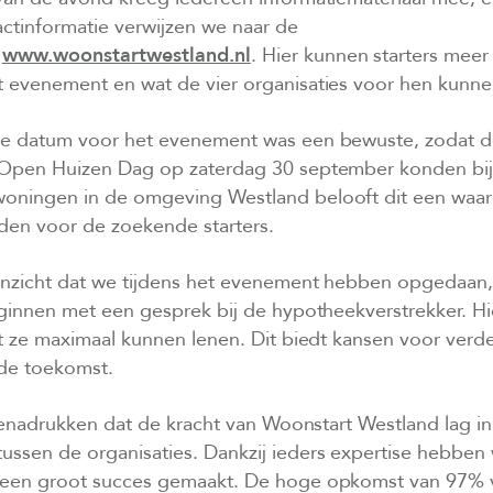
actinformatie verwijzen we naar de
a
www.woonstartwestland.nl
. Hier kunnen starters meer
 evenement en wat de vier organisaties voor hen kunn
e datum voor het evenement was een bewuste, zodat de
 Open Huizen Dag op zaterdag 30 september konden bi
ningen in de omgeving Westland belooft dit een waar
rden voor de zoekende starters.
inzicht dat we tijdens het evenement hebben opgedaan, 
beginnen met een gesprek bij de hypotheekverstrekker. H
t ze maximaal kunnen lenen. Dit biedt kansen voor verd
 de toekomst.
 benadrukken dat de kracht van Woonstart Westland lag i
ssen de organisaties. Dankzij ieders expertise hebben 
 een groot succes gemaakt. De hoge opkomst van 97% 