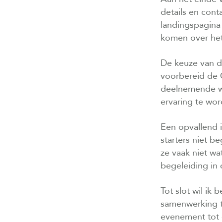
details en cont
landingspagin
komen over het
De keuze van d
voorbereid de
deelnemende wo
ervaring te wo
Een opvallend 
starters niet 
ze vaak niet wa
begeleiding in
Tot slot wil ik
samenwerking tu
evenement tot