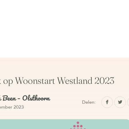
k op Woonstart Westland 2023
h Been – Olsthoorn
Delen:
ember 2023