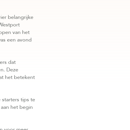
er belangrijke
Westport
lopen van het
was een avond
ers dat
en. Deze
at het betekent
tarters tips te
 aan het begin
en voor meer