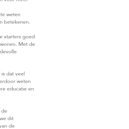
 te weten
en betekenen.
 starters goed
jwonen. Met de
devolle
is dat veel
ierdoor weten
ere educatie en
n de
we dit
van de