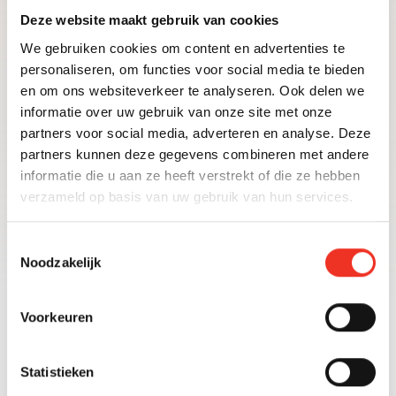
Deze website maakt gebruik van cookies
We gebruiken cookies om content en advertenties te
ONZE VESTIGINGEN
personaliseren, om functies voor social media te bieden
en om ons websiteverkeer te analyseren. Ook delen we
Delft
informatie over uw gebruik van onze site met onze
Noordeinde 51
partners voor social media, adverteren en analyse. Deze
2611 KG Delft
partners kunnen deze gegevens combineren met andere
015 204 92 42
informatie die u aan ze heeft verstrekt of die ze hebben
delft@olsthoornmakelaars.nl
verzameld op basis van uw gebruik van hun services.
Den Haag | Haagse Hout
Toestemmingsselectie
Noodzakelijk
Johannes Bildersstraat 87
2596 EG Den Haag
070 308 46 54
Voorkeuren
haagsehout@olsthoornmakelaars.nl
Den Haag | Vruchtenbuurt
Statistieken